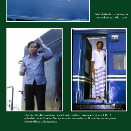
Hier sind sie, die Bewohner des ach so luxeriösen Saloon auf Rädern # 10/10,
jedenfalls die sichtbaren. Die anderen kamen nachts, zu Hunderttausenden, waren
klein und braun: Cucarachas!
Links der Herr der Maschine.
Rechts der Herr des Saloon.
Rechts, der größe Bangladeshi aller Zeiten, der
Er war abgeordnet, den Eisenbahnwagen mit
Herr des Saloon, Herr der Küche und der
seinem Arbeitsgerät von der letzten Station unter
Palmenwedel zum Ausfegen.
die Bäume nach Paxy zu ziehen und wieder zurück
zubringen ins Leben. Da konnte das blaue Wunder
Beide waren zwar sprachgewand, leider nur in
wieder an den nächsten
Urdu. Aber Kashim, der Fahrer des Landcrusier,
Local Train angehängt werden.
den die Bangladesh Railway mir zur Verfügung
stellte, konnte gut Englisch und sorgte dafür,
Die Höchstgeschwindigkeit, der der Wagen noch
dass es nicht immer Hühnchen mit Reis gab.
vertrug, waren - 25 km/h! Das er hier bei der
Morgentoilette abgelichtet wurde, mochte er nun
gar nicht. Aber er durfte ja bei uns mitessen und bei
Geld für Diesel waren wir nun auch nicht so genau...
Kashim, eine Seele von Mensch, im
Speisesaloon am schönen Ende des
Eisenbahnwagens.
Neben den beiden ständigen
Bewohnern, sie hatten ein irre
schmales Abteil am anderen Ende
mit Betten übereinander, gab es
noch einige andere Bewohner.
Die waren sehr klein. Ein Teil davon
hatte sich die Couch ausgesucht auf
der Kashim sitzt.
Der andere, größere Teil , kam
nachts hervor. Schätzungsweise
eine halbe Million. Nette braune Tier,
sehr flink: Cucarchas! Nur echt mit
dem Knackgeräusch - wenn man
rauftritt.
Ist schon ok. Noch ein Bier und die
Kashim fuhr, wenn wir ihm Geld gaben, für alle zum Einkaufen, brachte
Welt ist wieder in Ordnung, wenn
riesige Zweige mit reifen Lidshis mit und, vor allem: Stangeneis.
man noch welches hat.
Das Stangeneis war tiefbraun. Gangeswasser gefroren - direkt aus dem
Was heißt also, ein ganzen langen
Fluss. Für ein kaltes Bier abends lonhte es sich, die Arbeit, Hitze und das
Wagen für uns zwei Europäer? Da
Essen zu überleben.
gab es ja noch die anderen...
Was verblüffender Weise ohne die gefürchteten Magen- Darm- Probleme
gelang, wahrscheinlich nur, weil wir die Ränder der Bierbüchsen so
gewissenhaft abwischten...