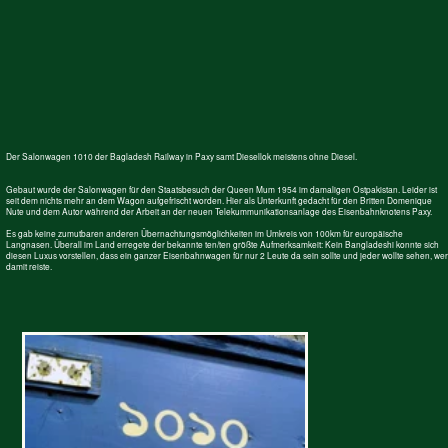
Gebaut wurde der Salonwagen für den Staatsbesuch der Queen Mum 1954 im damaligen Ostpakistan. Leider ist
seit dem nichts mehr an dem Wagon aufgefrischt worden. Hier als Unterkunft gedacht für den Britten Domenique
Nute und dem Autor während der Arbeit an der neuen Telekummunikationsanlage des Eisenbahnknotens Paxy.
Es gab keine zumutbaren anderen Übernachtungsmöglichkeiten im Umkreis von 100km für europäische
Langnasen. Überall im Land erregete der bekannte ten/ten größte Aufmerksamkeit: Kein Bangladeshi konnte sich
diesen Luxus vorstellen, dass ein ganzer Eisenbahnwagen für nur 2 Leute da sein sollte und jeder wollte sehen, wer
damit reiste.
Ist doch deutlich zu sehen, da
stehts doch auf Urdu: 10/10