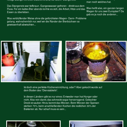
Hochherrschaftlich die Einrichtung des
Saloon 10/10. Man kann sagen, die alten
Herrscher konnten was ab auf ihren
Reisen.
Wenn Queen Mum Gin dabei hatte...
Wenn nur der uralte Fußbodenbelag nicht
gewesen wäre. Die Ventilatoren waren
auch umsonst. Es gab kein Strom am
toten Gleis.
Aber sonst? Tolle Einrichtung. Die
krabbelnden Mitbewohner mochten sie
auch. Ob es mehr als eine Million
Cucarachas waren?
Das Ding würde sich auch in 100 jahren noch drehen -
Da wird sich Queen Mum aber schön gemacht haben...
wenn es Strom gäbe!