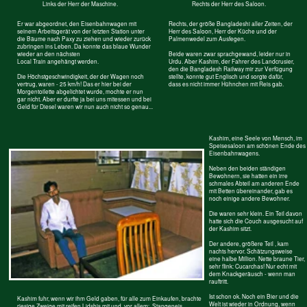
Ist doch eine perfekte Kücheneinrichtung, oder? Aber gekocht wurde auf
dem Boden des "Dienstabteils".
In diesen Ländern gibt es nur eines: Entweder man hat Hunger oder
nicht. Also rein damit, das schmeckt sogar hervorragend. Gekochter
Dreck ist sauber. Hinzu kommt das Würzen. Beim Würzen der Speisen
sterben 70%, beim anschließenden Kochen die restlichen 30% der
Bakterien ab. Nur scharf muss es sein...