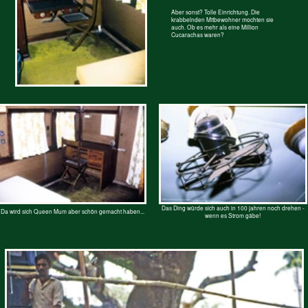
und ein Tag wie der andere
vergeht.
Aber der Lokführer wusste
wann er den Saloon an den
Local Train nach Khulan
anhängen sollte….
Domenique bei der Arbeit.
Bangladesh Index
Home
< Railway
Leben an Flüssen >