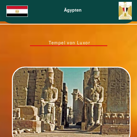
Ägypten
Tempel von Luxor
Tempel von Luxor
Tempel von Luxor
So eine gewaltige Tempelanlage entsteht nicht auf einmal, wird nie
richtig fertig, wird immer wieder umgewidmet und umgebaut.
Die Anfänge scheinen im Mittleren Reich (2137-1781 v. Chr.) zu
liegen. Hier ließ Pharao Thutmosis III. (12.Dnastie) den ersten Hof
errichten.
Viele hundertJahre später im Neuen Reich (1550 -1070 v. Chr.)