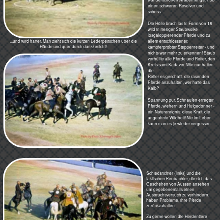
Den Kadaver galt es im vollen
Galopp aufzunehmen und
Pferdeleiber glänzen, die Peitschen knallen gnadenlos auf die Gegner
natürlich die gegnerische
unddessen Pferde. Die Hufe dröhnen auf dem trockenen Platz. Irgend
Mannschaft daran zu hindern.
wann zerreißt der Kadaver und ein neues Kalb muss her. Beiden Gegner
Das Team, das es schaffte, mit
hatten es geschafft, das Kalb jeweils zur Hälfte über den Sattelknauf zu
dem Kadaver auf einem ihrer
ziehen und einen Schenkel darüber zu legen. Die Kraft der Pferde zerriss
Pferde um den Flaggenmast
es dann.
herumzureiten - ohne dass ein
Gegner die Hand an der Beute
hatte - und es im Zielkreis wieder
abzuwerfen, bekam Punkte,
irgendwann den Sieg.
Vorbei an der Königsloge tobt die
Meute. Alles ist im Mittelkreis, aber die
Pferde stehen so dicht zusammen,
dass zum runterfallen des Tierkörpers
gar kein Platz ist.