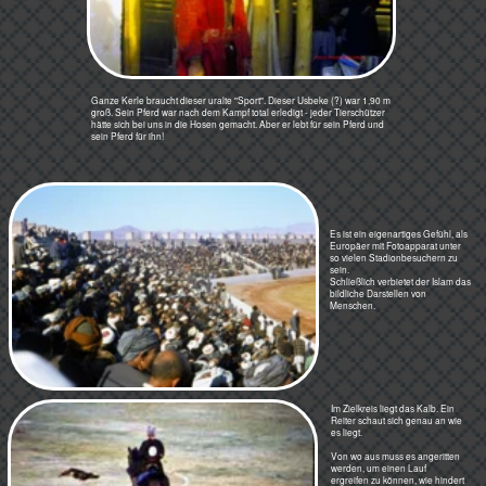
Es ist ein eigenartiges Gefühl, als
Europäer mit Fotoapparat unter
so vielen Stadionbesuchern zu
sein.
Schließlich verbietet der Islam das
bildliche Darstellen von
Menschen.
Im Zielkreis liegt das Kalb. Ein
Reiter schaut sich genau an wie
es liegt.
Von wo aus muss es angeritten
werden, um einen Lauf
ergreifen zu können, wie hindert
man die andere Mannschaft da
dran, von welcher Seite müssen
die schweren Pferde den
Gegner abdrängen - ohne
ausgefeilte Taktik kein Sieg.
Info: Buzkashi - Vorbereitung
Mitte Oktober, wenn der König
Mohammad Zahir Shah
Geburtstag hatte, fanden die
Reiterspiele statt. Das Endspiel
begann, wenn Seine Majestät in
der Loge saß.
Wochen vorher waren die
Mannschaften im Norden und in
der Mitte des Landes mit ihren
Pferden aufgebrochen. Manche,
die aus den Seitentälern des
Hindukusches, ritten nach
Kabul, einige kamen per Lorry
über den Salangpaß.
Ausscheidungsspiele begannen,
Speerstechen der Reiter fanden
statt. Aus dem vollen Galopp
musste mit der Lanze ein 20 cm
langer Holzpflock getroffen
werden. Paraden wurden