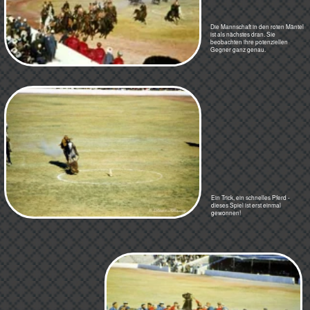
Kampf in 1300 m Höhe. Das goldfarbene Pferd
gehörte dem Hünen vom Eingangsbild. Natürlich
hatten die Stars wie er einen Pferdebatscha.
Zu saufen gaben sie ihnen so kurz nach der
Anstrengung nichts - man ließ sie einfach in Ruhe,
kein trockenreiben, nichts. Sie schliefen mit offenen
Mäulern einfach ein.
Kabul - Sport und Spiele: Die Parade zu Djeschen
Die Buzkashikämpfe waren der Höhepunkt und der spannende Abschluss der Feierlichkeiten zum
Geburtstag des Königs von Afghanistan. Auch die Militärparade zog die Massen an. Fernsehen gab es
nicht und so waren die Afghanen schon mächtig beeindruckt von den rasselnden alten Panzern und der
einen Rakete aus der Sowjetunion. Die Russen bildeten das Militär und die Deutschen die Polizei aus.
Natürlich gab es auch eine Militärkapelle - unvergessen: Solch eine atonale Musik kam nie wieder an die
Ohren!
War es nur ein Gerücht oder traf es zu? Das Land sollte angeblich zu dieser Zeit 99 Generäle gehabt haben
und sogar - einen Admiral! Vielleicht stimmt das ja wirklich, denn die einflussreichen Familien wollten schließlich
was abhaben vom Kuchen.