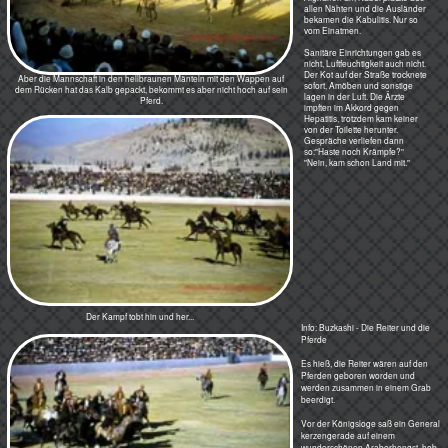
Hände und quer durch das Gesicht!
kampferprobter Steppenreiter - und
nichts war mehr zu erkennen! Staub
verhüllte alle Pferde und Reiter, den
Kreis samt Kadaver. Wie nur hatten
die
Reiter es geschafft, die rasenden
Pferde anzuhalten, wer hatte das
Kalb?
Spannung pur. Schnaufen erregter
Pferde, wiehern und Hufgedonner -
ein Naturereignis: diese Kraft, die
ungeahnte Wildheit! Nie im Leben
kann man es je wieder vergessen.
Schiedsrichter (links) und die
taktischen Beobachter, die sich das
Geschehen von Aussen ansehen
um gegebenenfalls einen
Ausbruchsversuch zu verhindern,
haben Probleme, ihre Pferde
zurückzuhalten.
Zu gerne wollen die Herdentiere
mitmachen, im Kampfgetümmel
dabei sein.
Info: Buskashi - Regeln
Regeln? Sagen wir lieber
"beobachter Ablauf." Zwei
Mannschaften saßen auf ihren
Pferden an der einen Stirnseite des
Spielfeldes von der Größe eines
Fußballplatzes . Alles wartete
gespannt auf den Startschuss. In der
Mitte der Auslinie ein Flaggenmast
mit der Landesflagge.
Die Pferde tänzelten nervös und
waren kaum zu bändigen. Auf der
anderen Seite lag in einem Kreis
eine enthauptete Ziege oder ein
Kalb.