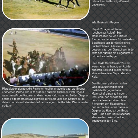
Die Mannschaft in den roten Mäntel
ist als nächstes dran. Sie
beobachten ihre potenziellen
Gegner ganz genau.
Ein Trick, ein schnelles Pferd -
dieses Spiel ist erst einmal
gewonnen!
Wenn die Erinnerung nicht trügt,
wurden die Reiter im roten Mantel im
Oktober 1970 Turniersieger.
Die Mannschaften kamen
hauptsächlich aus dem Norden des
Landes. Provinzen, Städte wie Masar
e-Sharif, Bewohner von Tälern oder
reichen Dörfer entsandten und
finanzierten sie.
In den einzelnen Regionen fanden
vorher Ausscheidungskämpfe statt.