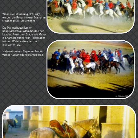
Kabul - Sport und Spiele: Die Parade zu Djeschen
Afghanistan Index
Home
< Hundekampf
Viehmarkt >