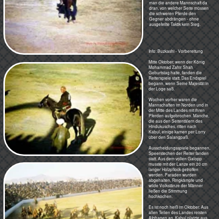
abgehalten, Ringkämpfe und
wilde Volkstänze der Männer
ließen die Stimmung
hochkochen.
Es ist noch heiß im Oktober. Aus
allen Teilen des Landes reisten
Afghanen an, Kabul platzte aus
allen Nähten und die Ausländer
bekamen die Kabulitis. Nur so
vom Einatmen.
Sanitäre Einrichtungen gab es
nicht, Luftfeuchtigkeit auch nicht.
Der Kot auf der Straße trocknete
Aber die Mannschaft in den hellbraunen Mänteln mit den Wappen auf
sofort, Amöben und sonstige
dem Rücken hat das Kalb gepackt, bekommt es aber nicht hoch auf sein
lagen in der Luft. Die Ärzte
Pferd.
impften im Akkord gegen
Hepatitis, trotzdem kam keiner
von der Toilette herunter.
Gespräche verliefen dann
so:"Haste noch Krämpfe?"
"Nein, kam schon Land mit."
Der Kampf tobt hin und her...
Info: Buzkashi - Die Reiter und die
Pferde
Es hieß, die Reiter wären auf den
Pferden geboren worden und
werden zusammen in einem Grab
beerdigt.
Vor der Königsloge saß ein General
kerzengerade auf einem
wunderschönen Araberhengst, hob
einen schweren Revolver und
schoss.
Die Hölle brach los in Form von 18
wild in riesiger Staubwolke
losgaloppierender Pferde und zu
allem entschlossener,
...und wird härter. Man zieht sich die kurzen Lederpeitschen über die