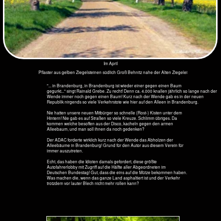
gegurkt..." singt Rainald Grebe. Zu recht! Denn ca. 4.000 knallen jährlich so lange nach der
Wende immer noch gegen einen Baum! Kurz nach der Wende gab es in der neuen
Republik nirgends so viele Verkehrstote wie hier auf den Alleen in Brandenburg.
Nie hatten unsere neuen Mitbürger so schnelle (Rost-) Kisten unter dem
Hintern! Nie gab es auf Straßen so viele Kreuze. Schlimm übriges. Da
kommen welche besoffen aus der Disco, kacheln gegen den armen
Alleebaum, und man soll ihnen da noch gedenken?
Der ADAC forderte wirklich kurz nach der Wende das Abholzen der
Alleebäume in Brandenburg! Grund für den Autor aus diesem Verein für
immer auszutreten.
Echt, das haben die Idioten damals gefordert, diese größte
Autofahrerlobby mit Zugriff auf die Hälfte aller Abgeordneten im
Deutschen Bundestag! Gut, dass die eins auf die Mütze bekommen haben.
Was machen die, wenn das ganze Land asphaltiert ist und der Verkehr
trotzdem vor lauter Blech nicht mehr rollen kann?
Im Mai
Allee bei Siethen. Was sind hier mal die Trabis langgehoppelt!