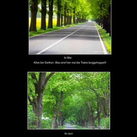
Im Juni
Allee bei Linumhorst
Im August
Allee zwischen Nauen und Berge
Im August
Auf diesem ehemaligen, DDR-typischen Wirtschaftsweg zwischen Nauen und Berge trifft man auf vielen
Kilometern weder ein Auto noch Menschen. Hier, auf Wiesen, die keine Anbindung an Wege haben, werden
Kraniche angefüttert, um den Schaden für die Landwirtschaft möglichst gering zu halten. In dieser Gegend fallen