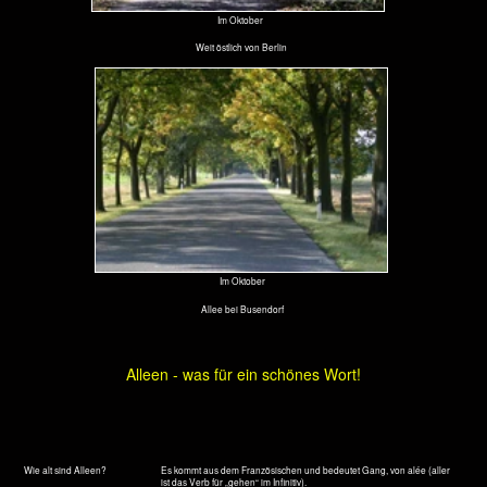
daran, die nun ein Viertel Jahrtausend alten Alleebäume zu pflegen
oder gar nachzupflanzen.
Viel anders ist es jetzt leider auch nicht. Wie eingangs erwähnt, krachen
jedes Jahr an die 4.000 Autos an die Bäume („Bestenauslese“, hieß das
nach der Wende). Im Frühjahr, wenn die Rinden weich und saftig sind,
kann das das Ende des uralten Baumes bedeuten. Stümperhaftes
beschneiden, tausende Tonnen von Salz, und der Klimawandel mit
Miniermotten und Eichenprozessionsspinner haben dann leichtes Spiel.
Reste einer Maulbeerallee östlich von Sperenberg am Möllensee