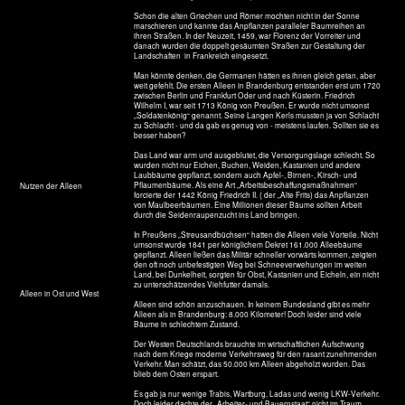
Um die 250 Jahre alte Eichen, wie die in Gröben sagen
Ein Anwohner meinte, die Säule
wäre, zu mindestens am Anfang.
äußerst lukrativ für den Staat
gewesen. Es ist nicht zu erkennen.
dass man schon in einer Ortschaft
ist. War selber zu Anfang mit 15 €
dabei. Jetzt fängt man nur noch
Fremde.
November 2016
Ortseinfahrt nach Gröben. Hinter dem Baum eine hochmoderne Blitzeinheit