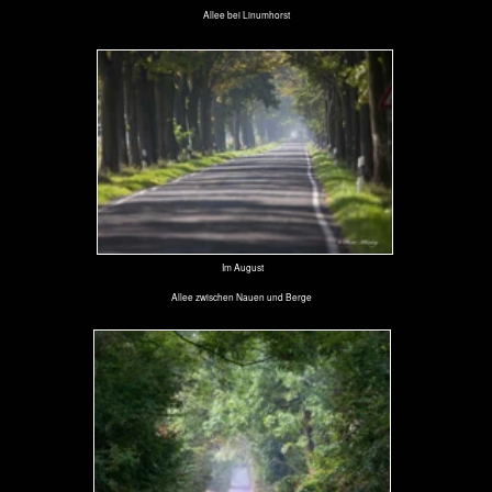
sowohl im Frühjahr als auch im Herbst schon mal 100.000 Kraniche ein - sag NABU in
Linum
. Aber die großen
Vögel sind so scheu, dass man auch nicht mit einem 800-mm-Objektiv zu guten Aufnahmen kommt.
Aufnahme zusammengesetzt aus zwei Bildern mit 800-mm-Teleobjektiv
Im Oktober
Weit östlich von Berlin
Im Oktober