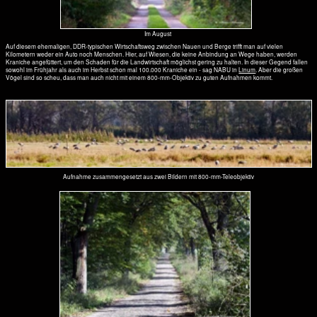
Allee bei Busendorf
Alleen - was für ein schönes Wort!
Wie alt sind Alleen?
Es kommt aus dem Französischen und bedeutet Gang, von alée (aller
ist das Verb für „gehen“ im Infinitiv).
Schon die alten Griechen und Römer mochten nicht in der Sonne
marschieren und kannte das Anpflanzen paralleler Baumreihen an
ihren Straßen. In der Neuzeit, 1459, war Florenz der Vorreiter und
danach wurden die doppelt gesäumten Straßen zur Gestaltung der
Landschaften in Frankreich eingesetzt.
Man könnte denken, die Germanen hätten es ihnen gleich getan, aber
weit gefehlt. Die ersten Alleen in Brandenburg entstanden erst um 1720
zwischen Berlin und Frankfurt Oder und nach Küsterin. Friedrich
Wilhelm I, war seit 1713 König von Preußen. Er wurde nicht umsonst
„Soldatenkönig“ genannt. Seine Langen Kerls mussten ja von Schlacht
zu Schlacht - und da gab es genug von - meistens laufen. Sollten sie es
besser haben?
Das Land war arm und ausgeblutet, die Versorgungslage schlecht. So
wurden nicht nur Eichen, Buchen, Weiden, Kastanien und andere
Laubbäume gepflanzt, sondern auch Apfel-, Birnen-, Kirsch- und
Pflaumenbäume. Als eine Art „Arbeitsbeschaffungsmaßnahmen“
Nutzen der Alleen
forcierte der 1442 König Friedrich II. ( der „Alte Frits) das Anpflanzen
von Maulbeerbäumen. Eine Millionen dieser Bäume sollten Arbeit
durch die Seidenraupenzucht ins Land bringen.
In Preußens „Streusandbüchsen“ hatten die Alleen viele Vorteile. Nicht
umsonst wurde 1841 per königlichem Dekret 161.000 Alleebäume
gepflanzt. Alleen ließen das Militär schneller vorwärts kommen, zeigten
den oft noch unbefestigten Weg bei Schneeverwehungen im weiten
Land, bei Dunkelheit, sorgten für Obst, Kastanien und Eicheln, ein nicht
zu unterschätzendes Viehfutter damals.
Alleen in Ost und West
Alleen sind schön anzuschauen. In keinem Bundesland gibt es mehr
Alleen als in Brandenburg: 8.000 Kilometer! Doch leider sind viele
Bäume in schlechtem Zustand.
Der Westen Deutschlands brauchte im wirtschaftlichen Aufschwung
nach dem Kriege moderne Verkehrsweg für den rasant zunehmenden
Verkehr. Man schätzt, das 50.000 km Alleen abgeholzt wurden. Das
blieb dem Osten erspart.
Es gab ja nur wenige Trabis, Wartburg, Ladas und wenig LKW-Verkehr.
Doch leider dachte der „Arbeiter- und Bauernstaat“ nicht im Traum