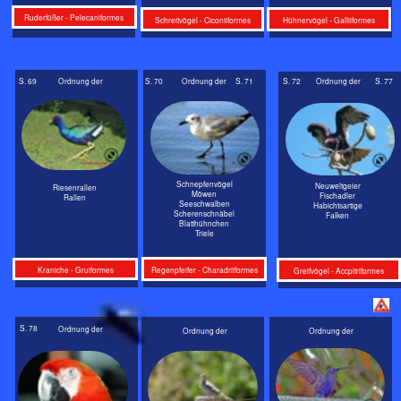
Schnepfenvögel
Neuweltgeier
Riesenrallen
Möwen
Fischadler
Rallen
Seeschwalben
Habichtsartige
Scherenschnäbel
Falken
Blatthühnchen
Triele
Kraniche - Gruiformes
Regenpfeifer - Charadriiformes
Greifvögel - Accpitriformes
S. 78
Ordnung der
Ordnung der
Ordnung der
Taubenvögel
Kolibris
Neotropische
Taubenvögel - Columiformes
Papageien
Kuckucke
Kolibris - Apodiformes
Handfueßer - Psittaciformes
Kuckucksvögel - Cuculiformes
Seite 39
Seite 40
Seite 38
Ordnung der
Ordnung der
Ordnung der
Eisvögel
Tagschläfer
Echte Eulen
(Kingfisher)
Nachtschwalben