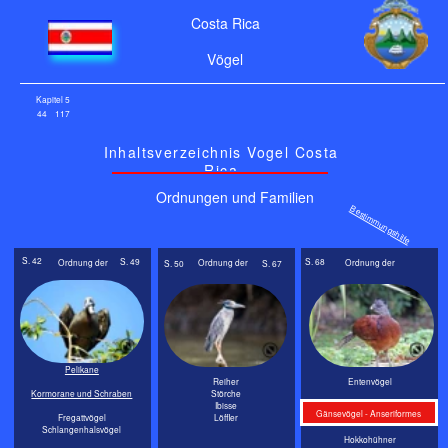
Costa Rica
Vögel
Kapitel 5
44
117
Inhaltsverzeichnis Vogel Costa
Rica
Ordnungen und Familien
Bestimmungshilfe
S. 42
S. 49
S. 68
Ordnung der
Ordnung der
Ordnung der
S. 67
S. 50
Pelikane
Reiher
Entenvögel
Kormorane und Schraben
Störche
Ibisse
Gänsevögel - Anseriformes
Fregattvögel
Löffler
Schlangenhalsvögel
Hokkohühner
Ruderfüßer - Pelecaniformes
Schreitvögel - Ciconiiformes
Hühnervögel - Galliiformes
Ordnung der
Ordnung der
Ordnung der
S. 72
S. 77
S. 69
S. 70
S. 71