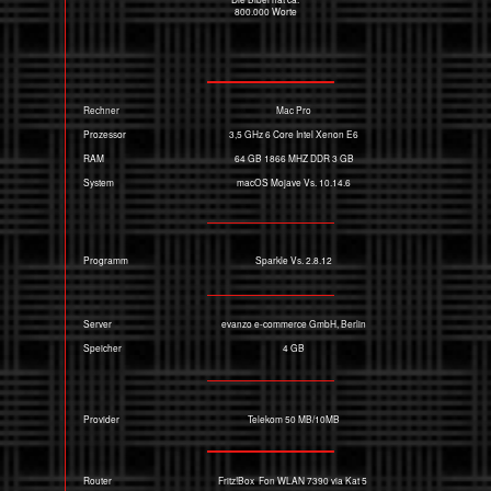
Sparkle Vs. 2.8.12
Programm
evanzo e-commerce GmbH, Berlin
Server
4 GB
Speicher
Provider
Telekom 50 MB/10MB
Router
Fritz!Box Fon WLAN 7390 via Kat 5
Sparkle auf Festplatte: 94 min
Ladezeiten
Festplatte auf Server:
Änderungen: um 10 min
Neu hochladen: > 2 h je nach Auslastung
des Servers (250 KB/s - 1MB/s)
Speicher
8 Festplatten 3,5“, 4 x 2,5“, 3 SSD
Gesamtspeicher: 17 TB
Philips 32“, 4 K
Bildschirm