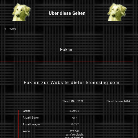
Über diese Seiten
4
von 6
Fakten
Fakten zur Website dieter-kloessing.com
Stand: März 2022
Stand: Januar 2026
2,29 GB
Größe
617
Anzahl Seiten
15,747
Anzahl Images
673.341
Worte
zum Vergleich:
Die Bibel hat ca.
800.000 Worte
Mac Pro
Rechner
3,5 GHz 6 Core Intel Xenon E6
Prozessor
64 GB 1866 MHZ DDR 3 GB
RAM
macOS Mojave Vs. 10.14.6
System