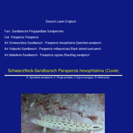
Größe: ca. 12 cm, Tiefe: <1 m Embudu, Süd-Male-Atoll, 2008
Schwanzfleck-Sandbarsch Parapercis hexophtalma (Cuvier, 1829)
Oben ein maskuliner, unten ein femininer Schwanzfleck-Sandbarsch
Größe: ca. 10 cm, Tiefe: <1 m Ellaidhoo, Ari-Atoll, 1993
Wie in anderen Barschfamilien sind alle jungen Tiere dieser Art
weiblichen Geschlechts. Haben sie eine Länge von 17 - 20 cm
erreicht, geht die Geschlechtsumwandlung vonstatten und die
nun männlichen Tiere wachsen weiter auf eine Länge von
maximal 26 cm.
Der Unterschied zwischen den Geschlechtern ist bei dieser Art
deutlich am Kopf zu sehen. Maskuline Fische haben unterhalb
der Augen einige Streifen und der braune Strich entlang der
Seitenlinie ist deutlicher hervorgehoben. Der große, schwarze
Fleck auf der Schwanzflosse aber ist für diese Art
kennzeichnend. Dieser Sandbarsch ist nun wirklich an jeder
Insel der Malediven über Sandböden und Korallenfeldern im