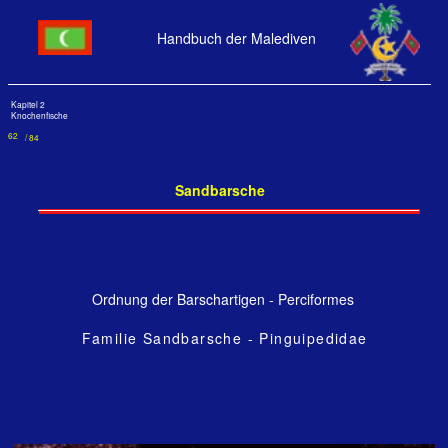
Handbuch der Malediven
Kapitel 2
Knochenfische
62
/ 84
Sandbarsche
Ordnung der Barschartigen - Perciformes
Familie Sandbarsche - Pinguipedidae
Größe: 10 cm, Tiefe: <1 m Ellaidhoo, Ari-Atoll, 1993
Vielpunkt-Sandbarsch auf der Lauer
Sandbarsche - Pinguipedidae