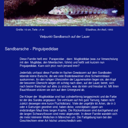
Diese Familie hieß erst Parapecidae , dann Mugilioididae (was zur Verwechslung
mit den Mugilidae, den Meeräschen, führte) und heißt seit kurzem nun
Pinguipedidae. Kann sich jetzt noch jemand irren?
Jedenfalls umfasst diese Familie im flachen Gewässern auf dem Sandboden
lebende kleine Barsche, die wie viele Bodenbewohner ohne Schwimmblase
auskommen. An den ruhigen Uferstreifen der Lagunenseiten liegen sie, den Kopf
der besseren Übersicht wegen oft schräg nach oben, auf der Lauer, bereit, sich
nach bester Barschart auf alles zu stürzen, was da klein und fressbar ist. Mit ihren
Bauchflossen stützen sie sich auf dem Untergrund ab.
Die Körper der Mugilioididae sind fast zylinderförmig langgestreckt und die Farbe
ist der des Sandes angepasst. Sie vertrauen auf ihre gute Tarnung, haben nicht
zuletzt deswegen eine kurze Fluchtdistanz. Viele der ungefähr 60 Arten, die in 3
oder 4 Gattungen geordnet sind, haben dicke, vorstülpbare Lippen am
endständigen Maul ihres langen Kopfes. Die Rückenflossen sind durchgehend und
die langen Schwanzflossen sind meist abgerundet. In dieser Familie wandeln sich
die meist kleineren Weibchen in Männchen um. Die Farbgebung kann bei den
Geschlechtern einer Art höchst unterschiedlich sein.
Deutsch Latein Englisch
Fam. Sandbarsche Pinguipedidae Sandperches
Gat. Parapercis Parapercis
Art Schwanzfleck-Sandbarsch - Parapercis hexophtalma Speckled sandperch
Art Vielpunkt-Sandbarsch - Parapercis millepunctata Black dotted sand perch
Art Malediven-Sandbarsch - Parapercis signata Blackflag sandperch
Schwanzfleck-Sandbarsch Parapercis hexophtalma (Cuvier,
1829)
E: Speckled sandperch, F: Pinge pintade, J: Oguro toragisu, D: Altahandu