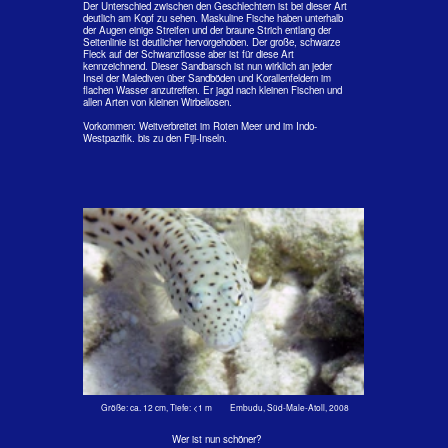
Vielpunkt-Sandbarsch Parapercis millepunctata (Günther,
1860)
E: Black dotted sand perch, F: Pinge pintade, J: Toragisu, D: Altahandu
Größe: ca. 12 cm, Tiefe: <1 m Embudu, Süd-Male-Atoll, 2008
Vielpunkt-Sandbarsch Parapercis millepunctata (Günther, 1860)
Dieser Sandbarsch war rund eine Woche lang immer an der gleichen
Stelle. Meistens lag er auf dem graden Korallenstück am Fuße der
als Wellenbrecher errichteten Korallenmauer auf der Lauer. Er wurde
zum Schluss richtig zutraulich. Zuerst sah man beim näherkommen
den leuchtenden weißen Schwanzfleck vor dem dunklen
Hintergrund.
Sollten Angreifer denken, dort ist vorne und er schießt dann in die
andere Richtung davon? Auch die beiden Bauchflossen haben einen
weißen Fleck. Er lebt von kleinen Fischen und von Wirbellosen, die
er auf Sand- oder Geröllflächen fängt. Seine maximale Länge ist 20
cm und sein Lebensraum reicht vom Riffdach bis in 50 m Tiefe.
Vorkommen: Tropischer Indopazifik, Sri Lanka und Malediven, Japan,
südliches Australien bis zu den Gesellschaftsinseln.