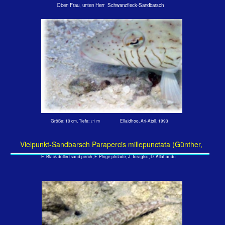
Größe: ca. 15 cm, Tiefe: <1 m Embudu, Süd-Male-Atoll, 2008
Malediven-Sandbarsch Parapercis signata Randall, 1984
E: Blackflag sandperch, F: Pintade, J: Toragisu, D: Altahandu
Größe: 15 cm, Tiefe: 1 m Embudu, Süd-Male-Atoll, 2008
Malediven-Sandbarsch Parapercis signata Randall, 1984
Diese Art ist nur von den Malediven bekannt. Die Flecken am Bauch
sind gelblich und gehen mit zunehmendem Alter des Fisches in ein
helles Braun über. Ein Erkennungszeichen ist die schwarze Färbung