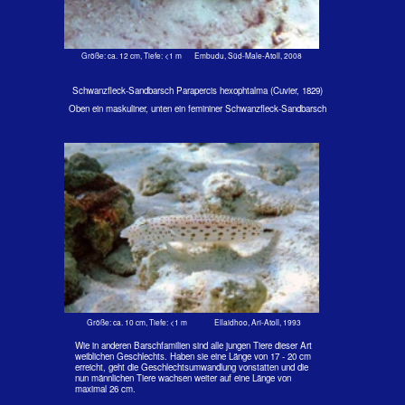
flachen Wasser anzutreffen. Er jagd nach kleinen Fischen und
allen Arten von kleinen Wirbellosen.
Vorkommen: Weitverbreitet im Roten Meer und im Indo-
Westpazifik. bis zu den Fiji-Inseln.
Größe: ca. 12 cm, Tiefe: <1 m Embudu, Süd-Male-Atoll, 2008
Wer ist nun schöner?
Oben Frau, unten Herr Schwanzfleck-Sandbarsch
Größe: 10 cm, Tiefe: <1 m Ellaidhoo, Ari-Atoll, 1993