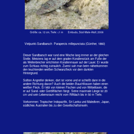
an der Basis der ersten Rückenflossenstrahlen. Nur die Spitzen
bleiben weiß. Ein kurzer orangefarbener Streifen zieht sich von der
kurzen Schnauze zum Auge hin.
Diese Art war eigentlich immer selten zu sehen. Um so erstaunter
die Auswertung der Bilder mit den vielen Malediven-Sandbarsche
2008 an Insel Embudu.
Sie werden bis 15 cm lang und leben auf algenüberzogenen Geröllen
und über Sandböden wie ihre Artgenossen von wirbellosen Tieren
und von kleinen Fischen.
Vorkommen: Nur von den Malediven bekannt.
Größe: 15 cm, Tiefe: 1 m Embudu, Süd-Male-Atoll, 2008
Knochenfische - Index
Home
< Barrakudas
> Blennies