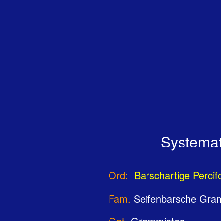
Systemat
Ord:
Barschartige Percif
Fam.
Seifenbarsche Gram
Gat.
Grammistes