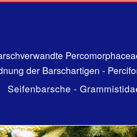
arschverwandte Percomorphacea
dnung der Barschartigen - Percif
Seifenbarsche - Grammistida