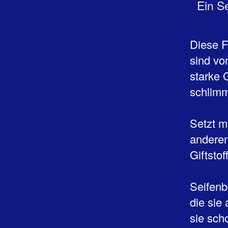
Ein S
Diese F
sind vo
starke 
schlimm
Setzt m
anderen
Giftsto
Seifenb
die sie
sie sch