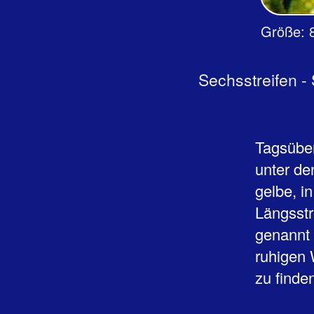
Größe
Sechsstreifen -
Tagsüber
unter de
gelbe, i
Längsstr
genannt 
ruhigen 
zu finde