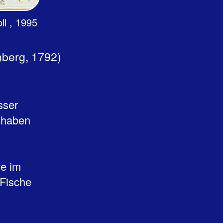
oll , 1995
nberg, 1792)
sser
d haben
fe im
 Fische