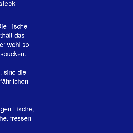
steck
Die Fische
thält das
er wohl so
sspucken.
 sind die
efährlichen
ngen Fische,
ähe, fressen