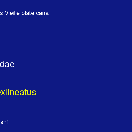
Vieille plate canal
tidae
xlineatus
ashi