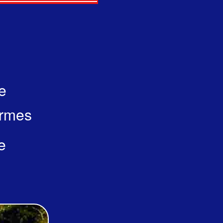
e
ormes
e