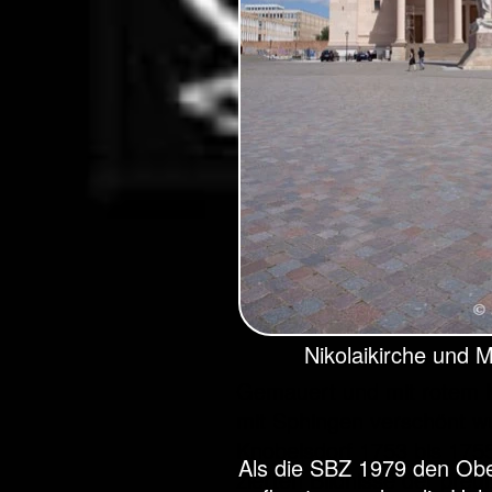
Nikolaikirche und 
Gemauert und mit rotem M
mit Sphingen verschönt w
Knobelsdorf 1753 bis 1755
Als die SBZ 1979 den Obe
zierten Bildnisse der pre