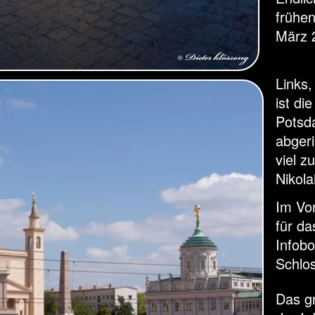
frühe
März 
Links
ist d
Potsd
abger
viel z
Nikola
Im Vo
für da
Infobo
Schlos
Das g