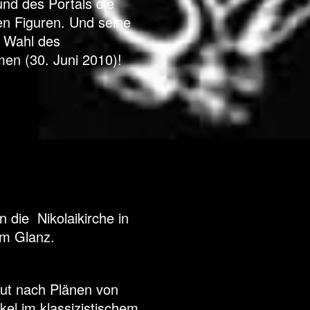
nd des Portals die
en Figuren. Und seine
r Wahl des
en (30. Juni 2010)!
 die Nikolaikirche in
m Glanz.
ut nach Plänen von
kel im klassizistischem