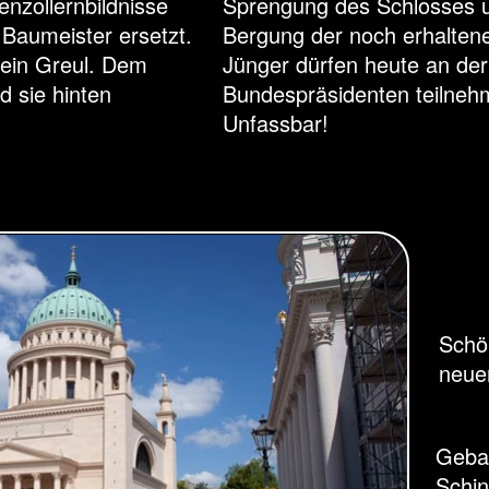
nzollernbildnisse
Sprengung des Schlosses u
Baumeister ersetzt.
Bergung der noch erhalten
 ein Greul. Dem
Jünger dürfen heute an de
d sie hinten
Bundespräsidenten teilnehm
Unfassbar!
Schön
neue
Geba
Schin