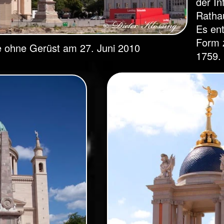
der In
Ratha
Es ent
Form 
he ohne Gerüst am 27. Juni 2010
1759.