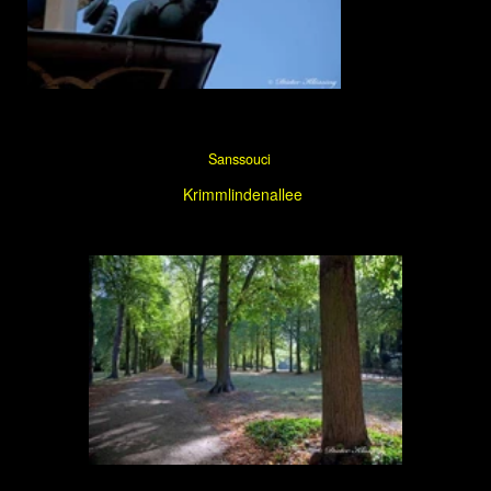
Dezember 2013
Krimlindenallee im Winter
Sanssouci Index
Home
< Skulpturen II
> Orangerie