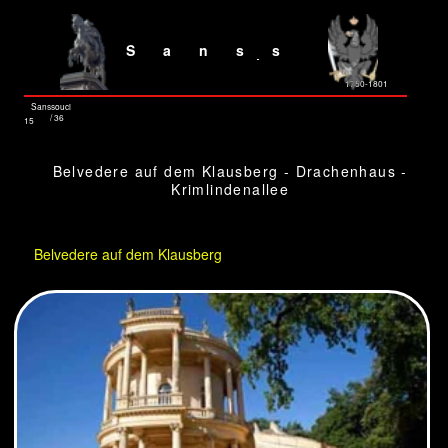
Sanss
ouci
1750-1801
Sanssouci
/ 36
15
Belvedere auf dem Klausberg - Drachenhaus -
Krimlindenallee
Belvedere auf dem Klausberg
Als zweites Gebäude nach
Schloss Sanssouci ließ Friedrich
II. das Belvedere auf dem
Klausberg 1770 bis 1772