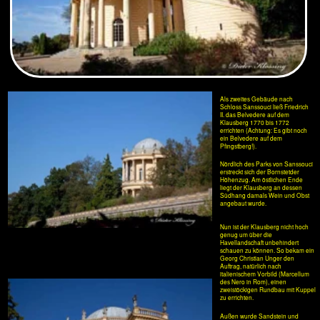
errichten (Achtung: Es gibt noch
ein Belvedere auf dem
Pfingstberg!).
Nördlich des Parks von Sanssouci
erstreckt sich der Bornstetder
Höhenzug. Am östlichen Ende
liegt der Klausberg an dessen
Südhang damals Wein und Obst
angebaut wurde.
Nun ist der Klausberg nicht hoch
genug um über die
Havellandschaft unbehindert
schauen zu können. So bekam ein
Georg Christian Unger den
Auftrag, natürlich nach
italienischem Vorbild (Marcellum
des Nero in Rom), einen
zweistöckigen Rundbau mit Kuppel
zu errichten.
Außen wurde Sandstein und
Stuck verarbeitet. Für Innen, in
den beiden übereinander
liegenden runden Räumen,
Stuckmarmor, schlesischer
Marmor und roter Jaspis -
spätfridrerizianischer Stil.
1945 wurde alles durch
Artilleriebeschuss zerstört und erst
1990 bis 1994 wieder aufgebaut -
besser, als auch noch den letzten
Radweg in Brandenburg zu
überdachen oder noch mehr
übertrieben große
Autobahnkreuze zu bauen...