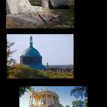
Sanssouci
Krimmlindenallee
Die Kirimlindenalle wurde erst 1902 bis 1908 von dem
Obergärtner Potente angelegt. Er entfernte Pappeln
aus der friederizianischen Zeit und legte zwei
parallele Alleen an. Zwischen beiden, von West nach
Ost verlaufenden Alleen, schuf eine breite, zwei
Kilometer lange Rasenfläche für eine Sichtverbindung
vom Belvedere zum Orangerieschloss.