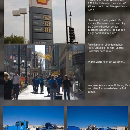
USA Index
Home
< Illinois
> New York 1