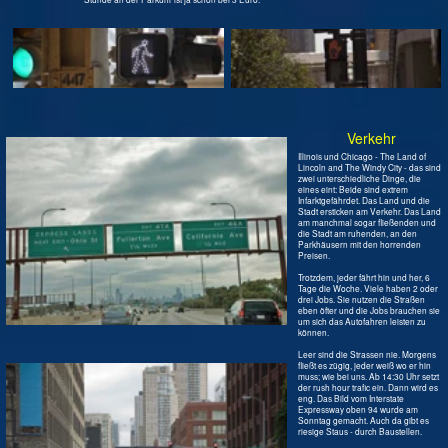
eines eint: Beide sind extrem
Infarktgefährdet. Das Land und die
Stadt ersticken am Verkehr. Das Land
am manchmal sogar fließenden und
die Stadt am ruhenden, an den
Parkhäusern mit den horrenden
Preisen.
Trotzdem, jeder fährt hin und her, 6
Tage die Woche. Viele haben 2 oder
drei Jobs. Sie nutzen die Straßen
eben öfter und die Jobs brauchen sie
um sich das Autofahren leisten zu
können.
Leer sind die Strassen nie. Morgens
fließt es zügig, jeder weiß wo er hin
muss; wie bei uns. Ab 14:30 Uhr setzt
der rush hour trafic ein. Dann wird es
eng. Das Bild vom Interstate
Expressway oben 94 wurde am
Sonntag gemacht. Auch da gibt es
riesige Staus - durch Baustellen.
Wie entsteht der
Verkehr?
Thats the American way of live. Die
gut verdienenden
Durchschnittsamerikaner sind
immer auf der Arbeit. Die
Betonung liegt auf immer. 10 Tage
Urlaub nur, 6 Tage die Woche,
wenige Feiertage im Jahr. Und das
rund um die Uhr.
Fragt man einen Mechaniker, wann
er aufsteht, sagt er: 4:40 Uhr.
Frisörläden sind von 5 Uhr
morgens bis 20 Uhr abends
geöffnet. Viele Dienstleistungen
gibt es rund um die Uhr, auch
Sonntags.