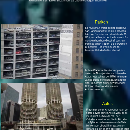
geben, bricht hier Mangels
Alternativen zum Auto alles
zusammen. Es wird die USA schlimmer
treffen als alle anderen Länder der
Welt. Deswegen auch die starre
Haltung amerikanischer Regierungen
zum Klimaschutz und zum
Energiesparen.
Weniger als die Hälfte der Autos sind
amerikanische Marken. Japan ist stark
vertreten und, was richtig teuer ist,
kommt aus Deutschland.
Hauptschache: viele Zylinder.
Marode Infrastruktur
Ein Blick auf die Landkarte von Illinois
läßt schlimmes erahnen. Der ganze
Staat ist von Highways durchzogen
die sich im rechten Winkel kreuzen.
Für Natur ist da kein Platz.
Besonders dicht zersiedelt ist die
Landschaft um Chicago und entlang
des Michigansees. In parkähnlicher
Landschaft nördlich von Chicago und
tief hinein nach Westen sind
Traumvillen zu sehen, die schon mit
kleinen Schlößern verglichen werden
können.
Die Highways nehmen gefühlte 10 %
des Landes ein. Weitere 5 % der
Fläche sind für die Parkplätze der
gesichtslosen Einkaufszentren unter
Beton verschwunden.