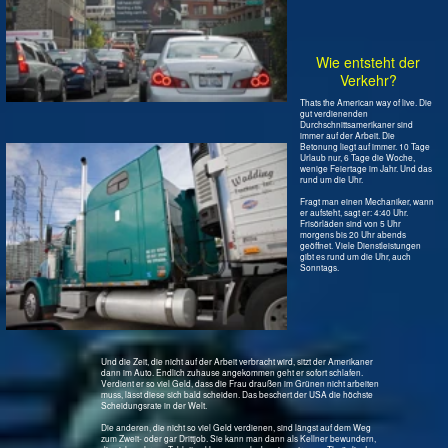
Und die Zeit, die nicht auf der Arbeit verbracht wird, sitzt der Amerikaner
dann im Auto. Endlich zuhause angekommen geht er sofort schlafen.
Verdient er so viel Geld, dass die Frau draußen im Grünen nicht arbeiten
muss, lässt diese sich bald scheiden. Das beschert der USA die höchste
Scheidungsrate in der Welt.
Die anderen, die nicht so viel Geld verdienen, sind längst auf dem Weg
zum Zweit- oder gar Drittjob. Sie kann man dann als Kellner bewundern,
die sich mehr am Tablett anklammern als das sie es tragen. That's live!
Parken
So muss man kräftig alleine schon für
das Parken und fürs Tanken arbeiten.
Für zwei Stunden und eine Minute 20
US $ zu zahlen, ist doch schon was! Es
muss ein bomben Geschäft sein, ein
Parkhaus mit 11 oder 15 Stockwerken
zu besitzen. Die Parkhäuser der
Innenstadt sind nämlich alle voll.
In dem Wabenwolkenkratzer parken
unten die Motorjachten und oben die
Autos. Hier schoss der BMW in einem
James-Bond-Film heraus. Er landete
nicht im herrlich grünem Wasser des
Chicago River sonder in einer
Autovermietung.
Autos
Fragt man einen Amerikaner nach der
horse power seines Autos, weiß er es
meist nicht. Auf die Anzahl der
Zylinder kommt es an. Die 8, 10, oder
12 Zylinder ziehen einen schließlich
komfortabel überall hin. Was schert
jemand da ein eher theoretischer Wert
wie PS?
Die erschreckend großen SUV's
brauchen schließlich so einen Motor.
Sollte es mal eine echte Energiekrise