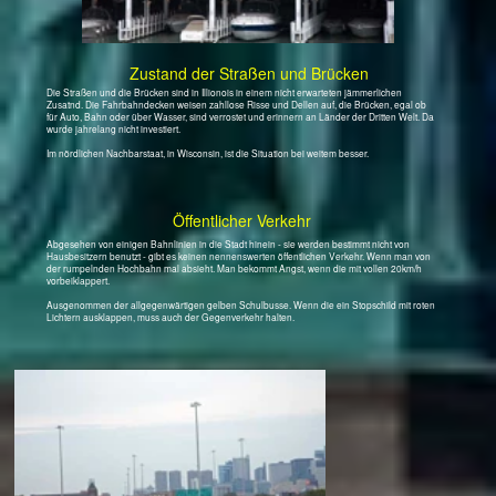
Fußgänger in Chicago zu sein?
Gab es dafür nicht mal anderthalb
Stangen?
Super am Stadtrand von Chicago im
Oktober 2007: Eine Gallone sind
3,79 Liter. Bei einem Kurs von 1,40
$/€ sind das für den Liter gerade mal
0,64 €.
Eben hier in Berlin getankt: für
1.429 €. Das wären fast 7,60 US $
die Gallone bei dem derzeit
günstigen Dollarkurs - ob das den
Jungs dadrüben weh tut?
Amerika stöhnt über den hohen
Preis. Diesel gibt es nicht überall.
Es ist aber noch teurer.
Warte, warte noch ein Weilchen...
Nee, nee, keine falsche Hoffnung. Das
sind alles Touristen die hier zu Fuß
gehen.