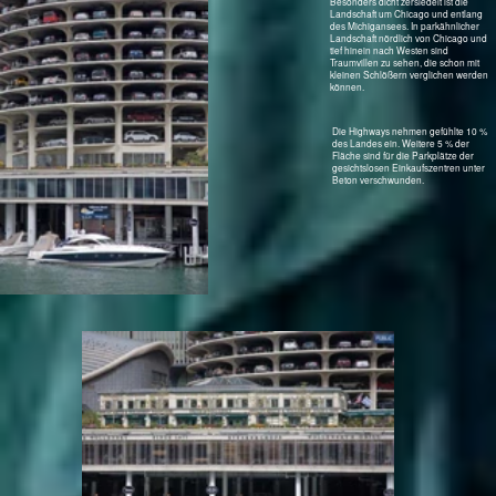
Reibt sich da einer die Hände?
Viele Straßen führen nach Chicago
rein und die müssen alle einen
Parkplatz finden.
Oktober 2007: Hier fanden
gerade die Amateur-
Boxweltmeisterschaft statt.
Der überwachte Bewacher
der Kreuzung
Was gibt es schöneres als