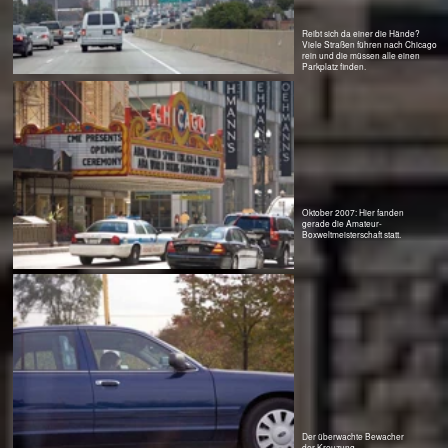
War nicht einfach, dieses außergewöhnliche Gefährt zu fotografieren. Erst kam einer von der Transportfirma
und wollte wissen, warum hier Bilder gemacht werden. Dann hielt ein Polizeiauto und wollte das selbe wissen,
warum ausgerechnet am Great Lake Naval Trainings Center so ein dicker Fotoapparat zum Einsatz kommt.
Immerhin erfuhr man so, dass der geladene Generator 100 t wog und das das Fahrzeug 42 axes und 168
Räder! Wenn sie um die Ecke fahren, bleibt auch die letzte Achse in der Spur. Warum der übertriebene
Aufwand? Weil die Brücken so marode sind und die Last eben auf die vielen Achsen verteilt wird. Dann verlor
der Sheriff die Geduld...
Ganz schön laut...
Energie? Ist doch zum verballern da,
oder?
Es mutet schon eigenartig an, dass die 300 Millionen Amerikaner fast die Hälfte der Energie der
Weltbevölkerung verbrauchen. Das sind 6 Milliarden Leute! Ist man in dem Siedlungsbrei zwischen Milwaukee
und Chicago unterwegs, begreift man, warum das so ist, warum der Präsident nichts vom Kyotoabkommen hält
und warum er jeden Krieg anfängt nur um eines zu erreichen: Energie muss billig bleiben, zumindest in den
USA.
Die Amerikaner sind in eine Energiefalle gelaufen und da kommen sie nicht her aus. Man unternehme mal