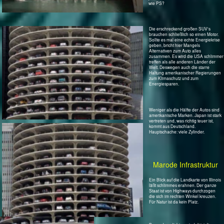
Zustand der Straßen und Brücken
Die Straßen und die Brücken sind in Illionois in einem nicht erwarteten jämmerlichen
Zusatnd. Die Fahrbahndecken weisen zahllose Risse und Dellen auf, die Brücken, egal ob
für Auto, Bahn oder über Wasser, sind verrostet und erinnern an Länder der Dritten Welt. Da
wurde jahrelang nicht investiert.
Im nördlichen Nachbarstaat, in Wisconsin, ist die Situation bei weitem besser.
Öffentlicher Verkehr
Abgesehen von einigen Bahnlinien in die Stadt hinein - sie werden bestimmt nicht von
Hausbesitzern benutzt - gibt es keinen nennenswerten öffentlichen Verkehr. Wenn man von
der rumpelnden Hochbahn mal absieht. Man bekommt Angst, wenn die mit vollen 20km/h
vorbeiklappert.
Ausgenommen der allgegenwärtigen gelben Schulbusse. Wenn die ein Stopschild mit roten
Lichtern ausklappen, muss auch der Gegenverkehr halten.