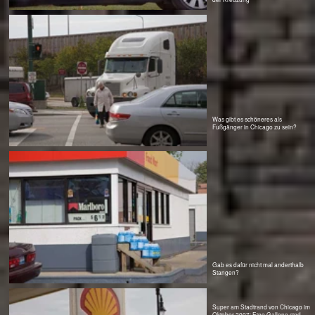
eine Reise in Google Earth. So von Milwaukee über Chicago, Detroit, New York und Washington bis Florida,
Key West. Da ist alles zersiedelt und keiner kann da ein öffentliches Verkehrssystem organisieren um allen
Mobilität anzubieten, unabhängig von eigenen Auto.
Die ausländische Autoindustrie verkauft derzeit größere Stückzahlen als die amerikanische. Wer nun denkt,
dass das den Energieverbrauch reduziert, liegt falsch. Verblüffend, was selbst die Japaner an riesigen SUV's
mit 12-Zylindermotoren liefert, welche deutsche Autos damit einher kommen.
Der hohe Energieverbrauch wird auch stramm in den schmucken Häuser praktiziert. Es soll noch Häuser
geben, die nur einen einzigen Lichtschalter haben: für alle Räume und alle 4-6 Bäder, ob sie nun betreten
werden oder nicht.
Irgend eine Energiequelle läuft immer in einem Haus. Heizung oder Kühlung, elektronisch auf
Wohlfühltemperatur um 70° F eingestellt. Und das in allen Räumen, bewohnt oder nicht, gleichzeitig und das
nicht abstell- oder regulierbar für einzelne Räume.
Unvorstellbar bei uns. Da würde der Amtsschimmel aber
Ganz schön viel Platz hier in den Einkaufscentren
wiehern. Für ein paar Dollar mehr bekommt man sein
auf dem flachen Land...
Wunschnummernschlid. Es müssen nur 7 Zeichen sein.
Kurz hinter dem Flughafen...