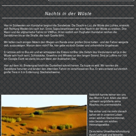
Glück gehabt. Er schaut gerade
weg...
Im Hintergrund ein Kanal mit
dem Wasser des Arghandab aus
dem gleichnamigen Stausee. Es
wird zu den fruchtbaren Feldern
weiter unten in den Ebenen
geführt.
Überlandbus...
...sofort bereit, um mit dem
Ungläubigen "roll-ma-roll" zu machen.