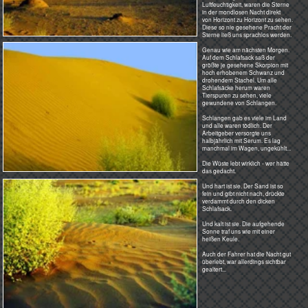
Rast an einem Überlauf des
Arghandabstausees im Dezember.
Auf der anderen Seite des
"Elefantenberges" liegt die
Hauptstraße Kabul-Herat. Da ist es
staubtrocken in der Steinwüste und
man ahnt nicht, dass es dahinter
Wasser und damit Leben gibt.
Wenn es einmal stark im hunderte
Kilometer entfernten Hindukusch
regnen sollte, oder die
Schneeschmelze ganz plötzlich
einsetzt, kann man hier u. U. eine
tödliche Überraschung erleben.
Es ist ein Wadi. Blitzschnell kann
dieses flache Tal dann unter Wasser
stehen und alles mit uriger Gewalt
hinwegspülen.
Wadis können mehrere Kilometer
breit sein. Sie sind schwer zu
erkennen. Es kann viele Jahre
dauern, bis mal wieder Wasser
kommt. Bis dahin sind oft die
Fließspuren durch Sandstürme für
ungeübte Augen verwischt und
nicht mehr zu erkennen.
So paradox es klingt: Es sind schon
viele in der Wüste ertrunken.
Ist das nicht eine schöne Landschaft?
Auf dieser Stecke war der VW-Bus
oder der olle Käfer das richtige
Auto. Die nächste "Tank-e-Tel" war
mindestens 200 km weit weg und
verkaufte Sprit mit 68 Oktan.
Ob hier der Porsche Cayenne, der