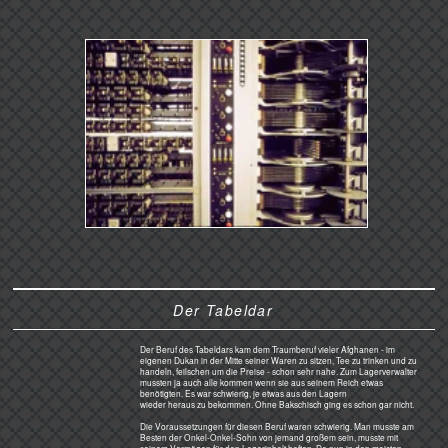
Kandahar, einem ehemaligen
Straßenbaucamp der
Amerikaner.
Nachts in der Wüste
Hier im Südwesten von Kandahar beginnt die Sandwüste. Die Dascht-e-Luz, die Wüste des Lichtes, erstreckt
sich Richtung Westen bis nach Iran. Eines Tages beschlossen wir, eine Nacht in der Wüste zu erleben. Drei
Mann und der afghanische Fahrer im VWBus. 30 km südlich von Flughafen Kandahar reichen die
Sanddünen bis an die Straße, die nach Quetta führt.
Wir ließen nach einigen Metern den Wagen am Rande einer großen Düne halten - und der Fahrer weigerte
sich, auszusteigen. Warum denn nicht? Na, hier gebe es doch Geister und unheimliche Ungeheuer.
Er schloss sich im Bus ein und wir schleppten die Eisbox mit Bier (die Gefahr des Verdurstens soll ja in der
Wüste sehr hoch sein), Schlafsäcke, Gewehre und Whiskey an den langen Strand. Sind ja Luftline nur 700
km (Google Earth sei dank) bis zum Meer, der Arabischen See.
Hier auf dem 30. Breitengrad bricht die Dunkelheit schnell herein. Da hupte es wild. Wir rannten die
Sanddüne herunter und fanden den zitternden Fahrer im verschlossenen Bus. Er wies entsetzt auf ziemlich
große Tiere in 5 m Entfernung: Stachelschweine.
Natürlich kannte keiner von uns
das Wort in Farzi. Allein das Wort
-schwein vergrößerte seine
Abscheu ins unermessliche.