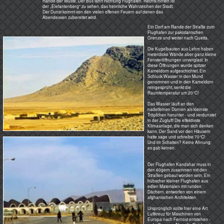
Raumtemperatur um 20°C!
Das Wasser läuft an den
nadelfeinen Dornen als kleinste
Tröpfchen herunter - und verdunstet
in der Zugluft! Die effektivste
Klimaanlage, die man sich denken
kann. Der Sand vor den Häusern
hatte sage und schreibe 70°C!
Und im Schatten? Keine Ahnung:
es gab keinen.
Der Flughafen Kandahar muss in
den 60gern zusammen mit den
Straßen gebaut worden sein. Ein
hübscher kleiner Flughafen aus
edlen Materialen mit runden
Dächern, entworfen von einem
afghanischen Architekten.
Ursprünglich sollte hier eine Art
Luftkreuz für Maschinen von
Europa nach Fernost entstehen -
so hoffte man. Aber die Reichweite
der Flieger wurde immer größer
und sie flogen einfach vorbei.
Es gab kaum Flugbewegungen. Ein
paarmal in der Woche landete die
einzige Düsenmaschine der Ariana
Afghan Airline, eine Boeing 727,
auf dem Weg nach Europa. Sie
,kam zum Auftanken herein.
Startete dieser Spritfresser nämlich
in Kabul, konnte er nicht vollgetankt
werden. Er wäre sonst nicht über
die hohen Berge, die Kabul
umgeben, gekommen. Auch so
musste er noch im Talkessel der
Stadt einige Schleifen fliegen um
Höhe zu gewinnen.
Der Flughafen in Kabul wurde
deswegen nie von westlichen
Gesellschaften angeflogen. Nur die
PIA (Please Inform Allah oder
Pakistan International Airline) traute
sich das mit kleineren Maschinen.
Im Flughafen war es durch die
dicken Wände und die runden
Dächer mitten in der Wüste auch
ohne Klimaanlage angenehm kühl -
und immer leer.