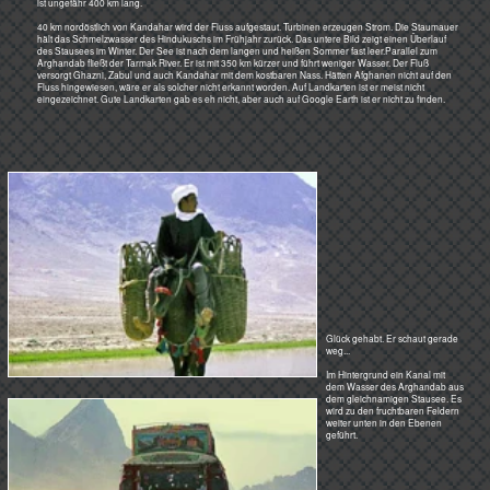
Auf einem der Wochenendausflüge mit den afghanischen Counterparts - die armen Kerle schliefen immer ja 3
Wochen lang auf dem Fußboden in der Vermittlungsstelle - zeigen sie mir diese sechsstöckige Lehmburg. 3
Stockwerke über und 3 unter der Erde. An der tiefsten Stelle war immer noch Wasser in der Zisterne, kühl und
frisch.
Die umliegenden Berghänge waren säuberlich von Sand und Geröll gereinigt und versorgten die mehr als 500
Bewohner mit dem kostbaren Nass bei seltenen Niederschlägen. Jeweils eine Sippe, ein Stamm bewohnten so
eine Burg. Ziegen, Kamele, Maultiere, Pferde kamen mit in das leicht zu verteidigende Domizil. In den heißen
Sommern war es durch die dicken Lehmmauern angenehm kühl, im Winter nicht kalt.
Mitte Januar und der Frühling ist
zu Ende. Das Land vertrocknet,
Niederschläge gibt es nicht mehr,
bald ist auch das letzte Grün
verschwunden.