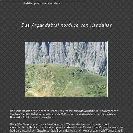
Tuareg von VW, der große BMW oder
der Audi Q8 die richtigen Mühlen
wären? Auf solchen Straßen bricht
jeder Draht mal ab, fliegt schon mal die
Windschutzscheibe raus. Und dann?
Ab nach Stuttart, Ingolstadt, Wolfsburg
wenn die Elektronik streikt? Alles SVUs.
Na, der G vom Stern würde gehen oder
ein guter Japaner.
Solche Begegnungen wird es
heutzutage nicht mehr geben.
Azzis, der Cheftechnicke, der da
oben am Überlauf sitzt, freute
sich.
Er sagte, wenn die Kutschis
kommen, kommen die Rutschis
und mit ihnen der Frühling.
Normaden und Schwalben - oder
umgekehrt...
Westlich von Kandahar: Ein Dorf in 6 Stockwerken