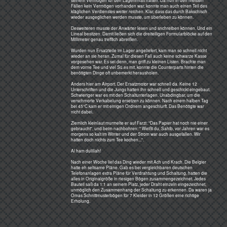
Nie vorher und nie mehr danach
sahen wir in unserem Leben
einen solchen Sternenhimmel,
oder, besser, ein solches
Himmelsgewölbe.
Da es keine Umweltverschmutzung
durch Licht gab und keinerlei
Luftfeuchtigkeit, waren die Sterne
in der mondlosen Nacht direkt
von Horizont zu Horizont zu sehen.
Diese so nie gesehene Pracht der
Sterne ließ uns sprachlos werden.
Genau wie am nächsten Morgen.
Auf dem Schlafsack saß der
größte je gesehene Skorpion mit
hoch erhobenem Schwanz und
drohendem Stachel. Um alle
Schlafsäcke herum waren
Tierspuren zu sehen, viele
gewundene von Schlangen.
Schlangen gab es viele im Land
und alle waren tödlich. Der
Arbeitgeber versorgte uns
halbjährlich mit Serum. Es lag
manchmal im Wagen, ungekühlt...
Die Wüste lebt wirklich - wer hätte
das gedacht.
Und hart ist sie. Der Sand ist so
fein und gibt nicht nach, drückte
verdammt durch den dicken
Schlafsack.
Und kalt ist sie. Die aufgehende
Sonne traf uns wie mit einer
heißen Keule.
Auch der Fahrer hat die Nacht gut
überlebt, war allerdings sichtbar
gealtert...
Sind die Spuren von Schakalen?
Das Argandabtal nördlich von Kandahar