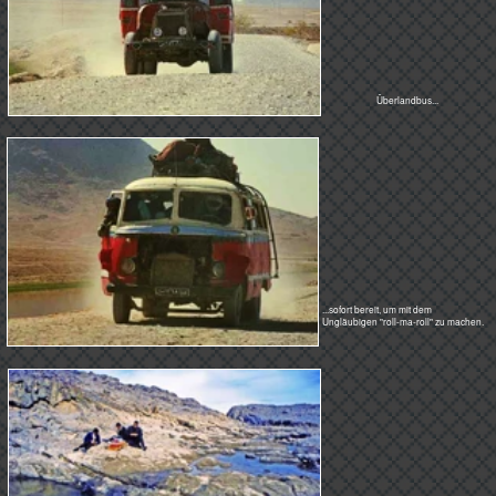
Soldaten sind überall auf der
Welt arme Schweine, besonders
aber diese Hungerleider hier um
1970 herum in Afghanistan.
Sie haben dicke Mäntel an und
sehen doch aus wie der
sprichwörtliche Strich in der
Landschaft.
Afghanistan Index
Home
< Kandahar
Laschkagar >