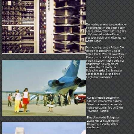
Noch so ein Spritfresser: eine
Yak 40 der kleinen Bakthar
Afghan Airline. Diese russische
Maschine war wegen der
schlechten Flugleistungen trotz
hohem Verbrauch im Westen
nicht zu verkaufen. Verdammt
laut war das Ding sogar innen...
Ariana Afghan Airline am Airport Kandahar zum Auftanken
Auf dem Flug nach Europa konnten
die Flieger in Kabul nicht vollgetankt
abheben. Der Flughafen Kabul liegt
zu hoch. So war eine
Zwischenlandung im 600 km weiter
westlich liegenden Kandahar
zwingend nötig, obwohl das Keosin
mühsam mit Tankwagen hier her
gefahren werden musste.
Ariana Afghan Airline am Airport Kandahar zum Auftanken
Nebenstellenanlage im Kandahar Airport
Damals, in den Zeiten der Technischen Entwicklungshilfe, ließ auch Belgien sich nicht lumpen und so kam der
Airport zu diesem Dragonergeschenk, einer nicht verkleideten, relaisgesteuerten Nebenstellenanlage
mittelalterlicher Technik - denkbar ungeeignet für einen störungsfreien Betrieb am Rand der Wüste.