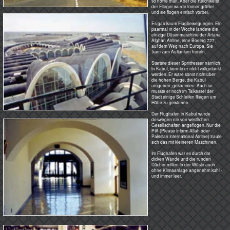
Die mächtigen schattenspendenden
Fluggastbrücken aus Beton hatten
aber auch Nachteile. Die Bring 727-
100C war mal mit dem Flügel
dagegen gefahren und konnte nicht
weiter fliegen.
Man kannte ja einige Piloten. Sie
spielten im Deutschen Club in
Kabul Tennis. Was die so erzählten:
Einmal, so um 1955, ist eine DC 6
mitten in London nachts auf einer
Hauptstraße runtergebracht
worden. Der Pilot hatte die
Beleuchtung der Straße mit der
Landebahnbefeuerung eines
Flughafen verwechselt...
Auf das Flugfeld zu kommen
oder, wie weiter unten, auf den
Tower zu kommen - der war eh
nicht besetzt, man flog auf Sicht
- war kein Problem.
Eine chinesische Delegation
wurde hier vom aufgeregten
Gouverneur von Kandahar
empfangen.