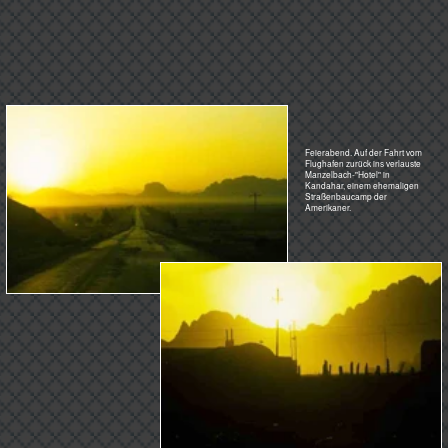
Man kann monatelang in Kandahar leben und arbeiten, ohne dass einem der Fluss Arghandab
überhaupt auffällt. Dabei hat er seit mehr als 2000 Jahren das Leben hier in der Steinwüste am
Rande der Sandwüste erst ermöglicht.
Die größte Wassermenge des schmutzigbraunen Wasser sfließt ab dem Staudamm fast
ausschließlich in Kanälen. Der Fluss entspringt nordwestlich von Ghazni in der Provinz Hazarajat und
fließt 20 km südlich von Girischk bei Qala Bost in den Helmend - wenn er dann noch Wasser führt. Er
ist ungefähr 400 km lang.
40 km nordöstlich von Kandahar wird der Fluss aufgestaut. Turbinen erzeugen Strom. Die Staumauer
hält das Schmelzwasser des Hindukuschs im Frühjahr zurück. Das untere Bild zeigt einen Überlauf
des Stausees im Winter. Der See ist nach dem langen und heißen Sommer fast leer.Parallel zum
Arghandab fließt der Tarmak River. Er ist mit 350 km kürzer und führt weniger Wasser. Der Fluß
versorgt Ghazni, Zabul und auch Kandahar mit dem kostbaren Nass. Hätten Afghanen nicht auf den
Fluss hingewiesen, wäre er als solcher nicht erkannt worden. Auf Landkarten ist er meist nicht
eingezeichnet. Gute Landkarten gab es eh nicht, aber auch auf Google Earth ist er nicht zu finden.