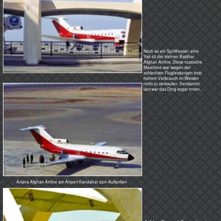
Elektromotoren hinter den monströsen Gestellreihen trieben Stangen an, die über Kegelzahnräder die Drehung
in die Gestelle mit den Schaltarmen brachten. Im Bild ganz rechts sind die Eisenstangen zu erkennen. Dort
klinkten Elektromagnete mit der Kraft von 2 kg blecherne Zahnradplatten aus und in die Zahnräder der Stangen
ein und die 6 Schaltarme fuhren gemächlich zu den gewünschten Positionen und schalteten die Verbindung
durch...
Nun sind und waren in solchen Ländern Worte wie Wartung und Pflege vollkommen unbekannt. Wahrscheinlich
durch Kontaktfehler schaltete einer der Elektromotoren nicht mehr ab und lief weiter, wenn auch gar kein Verkehr
auf dem Monstrum war - nächtelang, wochenlang, monatelang. Nach dem dritten Sandsturm wollte der Motor
nicht mehr. Er brannte ab.
Das Feuer zerstörte Teile der Verdrahtung. Das Ding stand, ein Unding also. Zwar gab es keinen
Passagierverkehr, aber welcher Afghane hatte damals schon mal telefoniert und so war der Stillstand von
politischer, zumindest von lokalpolitischer Bedeutung. Pech, wenn man da in der Nähe ist...
Der Tabeldar
Der Beruf des Tabeldars kam dem Traumberuf vieler Afghanen - im
eigenen Dukan in der Mitte seiner Waren zu sitzen, Tee zu trinken und zu
handeln, feilschen um die Preise - schon sehr nahe. Zum Lagerverwalter
mussten ja auch alle kommen wenn sie aus seinem Reich etwas
benötigten. Es war schwierig, je etwas aus den Lagern
wieder heraus zu bekommen. Ohne Bakschisch ging es schon gar nicht.
Die Voraussetzungen für diesen Beruf waren schwierig. Man musste am
Besten der Onkel-Onkel-Sohn von jemand großem sein, musste mit