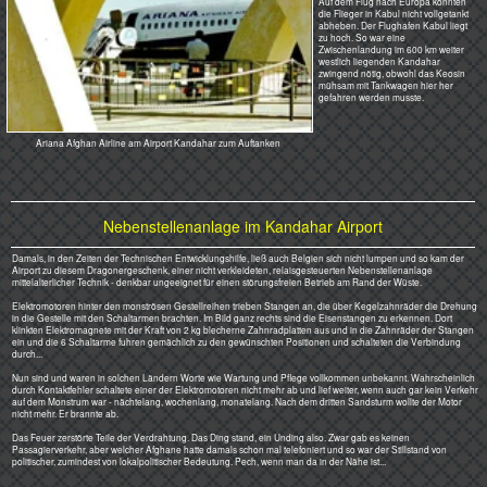
seinem Vermögen für den Lagerinhalt haften. Da nun in den meisten
Fällen kein Vermögen vorhanden war, konnte man auch einen Teil des
kläglichen Verdienstes weiter reichen. Klar, dass das durch Bakschisch
wieder ausgeglichen werden musste, um überleben zu können.
Desweiteren musste der Anwärter lesen und snchreiben können. Und ein
Lineal besitzen. Damit ließen sich die dreiteiligen Formularblöcke auf den
Millimeter genau trefflich abreißen.
Wurden nun Ersatzteile im Lager angeliefert, kam man so schnell nicht
wieder an sie heran. Zumal für diesen Fall auch keine schwarze Kasse
vorgesehen war. Es sei denn, man griff zu kleinen Listen. Brachte man
dem vorne Tee und viel Sü.es mit, konnte die Counterparts hinten die
benötigten Dinge oft unbemerkt herausholen.
Anders hier am Airport. Der Ersatzmotor war schnell da. Keine 12
Unterschriften und die Jungs hatten ihn schnell und geschickt eingebaut.
Schwieriger war es mit den Schaltunterlagen. Unabdingbar, um die
verschmorte Verkabelung ersetzen zu können. Nach einem halben Tag
bei 45°C kam er mit einigen Ordnern angeschlurft. Das Benötigte war
nicht dabei.
Ziemlich kleinlaut murmelte er auf Farzi: "Das Papier hat noch nie einer
gebraucht", und beim nachbohren: " Weißt du, Sahib, vor Jahren war es
morgens so kalt im Winter und der Strom war auch ausgefallen. Wir
hatten doch nichts zum Tee kochen...".
Al ham dulillah!
Nach einer Woche lief das Ding wieder mit Ach und Krach. Die Belgier
hatte eh seltsame Pläne. Gab es bei vergleichbaren deutschen
Telefonanlagen extra Pläne für Verdrahtung und Schaltung, hatten die
alles in Originalgröße in riesigen Bögen zusammengezeichnet. Jedes
Bauteil saß da 1:1 an seinem Platz, jeder Draht einzeln eingezeichnet,
unmöglich den Zusammenhang der Schaltung zu erkennen. Da waren ja
Omas Schnittmusterbögen für 7 Kleider in 12 Größen eine richtige
Erholung.
Feierabend. Auf der Fahrt vom
Flughafen zurück ins verlauste
Manzelbach-"Hotel" in