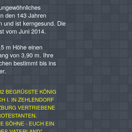
 ungewöhnliches
n den 143 Jahren
 und ist kerngesund. Die
st vom Juni 2014.
1,5 m Höhe einen
g von 3,90 m. Ihre
chen bestimmt bis ins
er.
732 BEGRÜSSTE KÖNIG
CH I. IN ZEHLENDORF
ZBURG VERTRIEBENE
ROTESTANTEN.
UE SÖHNE - EUCH EIN
DES VATERLAND"