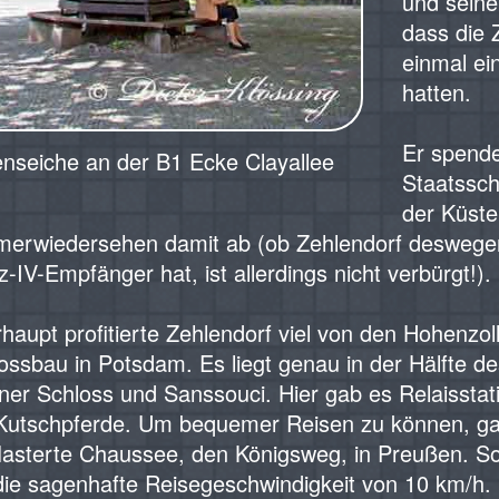
und sein
dass die 
einmal ei
hatten.
‍Er spend
enseiche an der B1 Ecke Clayallee
Staatssch
der Küste
erwiedersehen damit ab (ob Zehlendorf deswegen 
z-IV-Empfänger hat, ist allerdings nicht verbürgt!).
rhaupt profitierte Zehlendorf viel von den Hohenzo
ossbau in Potsdam. Es liegt genau in der Hälfte
iner Schloss und Sanssouci. Hier gab es Relaisst
Kutschpferde. Um bequemer Reisen zu können, gab
lasterte Chaussee, den Königsweg, in Preußen. S
die sagenhafte Reisegeschwindigkeit von 10 km/h.