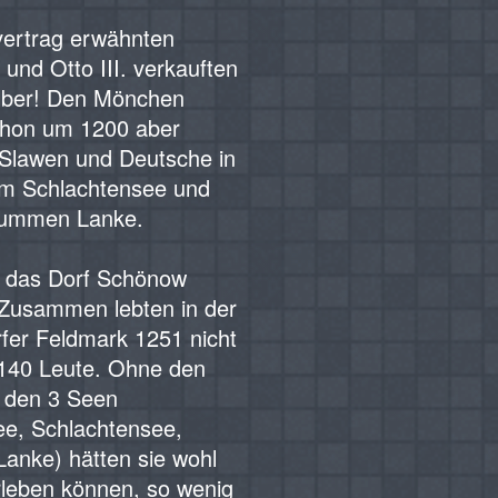
fvertrag erwähnten
und Otto III. verkauften
ilber! Den Mönchen
Schon um 1200 aber
 Slawen und Deutsche in
am Schlachtensee und
rummen Lanke.
d das Dorf Schönow
 Zusammen lebten in der
fer Feldmark 1251 nicht
 140 Leute. Ohne den
 den 3 Seen
ee, Schlachtensee,
anke) hätten sie wohl
rleben können, so wenig