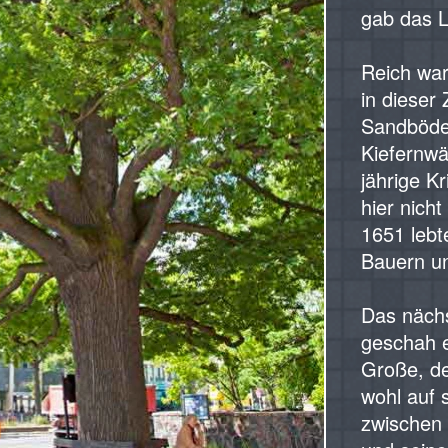
gab das L
‍Reich wa
in dieser 
Sandböde
Kiefernwä
jährige K
hier nicht
1651 lebt
Bauern u
‍Das näc
geschah e
Große, de
wohl auf 
zwischen 