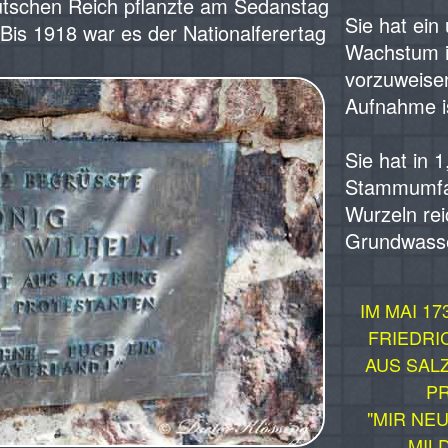
tschen Reich pflanzte am Sedanstag
Sie hat ein
 Bis 1918 war es der Nationalferertag
Wachstum i
vorzuweisen
Aufnahme i
Sie hat in 
Stammumfan
Wurzeln rei
Grundwass
IM MAI 1
FRIEDRI
AUS SAL
P
"MIR NE
MIL