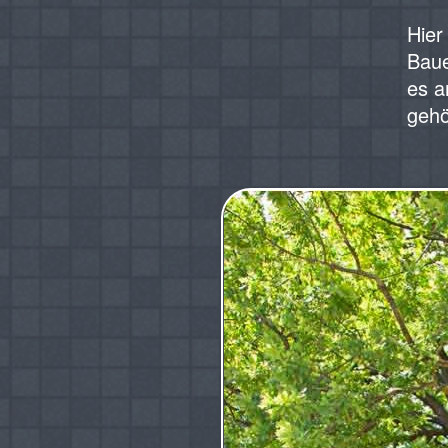
‍Hie
Baue
es a
gehö