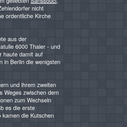
em geliebten
Sanssouci
,
Zehlendorfer nicht
ne ordentliche Kirche
ete aus der
atulle 6000 Thaler - und
r haute damit auf
in Berlin die wenigsten
llern und ihrem zweiten
 des Weges zwischen dem
ationen zum Wechseln
 es die erste
o kamen die Kutschen