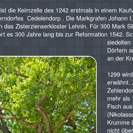
r ist die Keimzelle des 1242 erstmals in einem Kau
rndorfes Cedelendorp . Die Markgrafen Johann I. 
n das Zisterzienserkloster Lehnin. Für 300 Mark S
rt es 300 Jahre lang bis zur Reformation 1542. 
siedelten
Dörfern 
an der K
‍1299 wir
erwähnt.
Zehlendor
mehr als
Fisch aus
(Nikolass
Krumme L
nicht übe