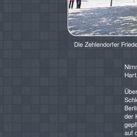
Die Zehlendorfer Fried
Nimm
Hart
‍Übe
Schl
Berl
der 
gepf
auf 