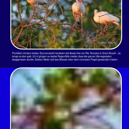
Ein junger Weißer Ibis am Río Sierpe im Januar 2017
Grünibis Mesembrinibis cayennensis (Gmelin, JF, 1789)
Green Ibis Ibis Verde
Der Grünibis kommt in Costa Rica nur auf der karibischen Seite des Landes vor. Sie werden so um
die 50 cm groß und wiegen dann nicht einmal 900 gr.
Auf den Bild, das Christian Fuchs zur Verfügung gestellt hat, ist ein Jungvogel abgebildet. Sein
Gefieder ist noch ohne metallischen Glanz und der Schnabel noch nicht gänzlich schwarz. Sie
mögen Habitate in feuchten Gebieten. Es gibt sie in Mittel- und Südamerika bis in den Norden von
Argentinien.
Reiher Index