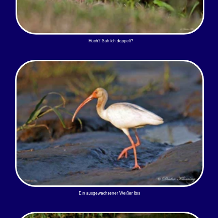
Ein ausgewachsener Weißer Ibis
Ibisse sind nicht gerne alleine
Die 63 cm großen und 700 gr
schweren Vögelhaben einen
verblüffenden Schrei: sie quicken wie
ein Schwein - onk-onk! Sie sind nie
alleine und haben sich viel zu
erzählen. Ihr säbelartiger, roter
Schnabel, weiße Federn mit
schwarzen
Flügelspitzen und blaue Augen
machen sie unverwechselbar.
Weltweit sind die Ibisse in den
tropischen, subtropischen und
gemäßigten Zonen zuhause. Auf
dem amerikanischen
Doppelkontinent sind sie vom
Südosten der USA bis zum Norden
Perus beheimat.
Hier, um den Golf von Nicoya und am
Rio Tárcoles, sind sie häufig
anzutreffen.