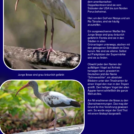
Fast ausgefärbte Ibisse. Der
Schnabel ist schon Rot, die
Beine werden es noch.
Dann müssen nur noch die
Hals- und die Schwungfedern
weiß werden (...und er darf den
Pilotenschein machen!).
Weiße Ibisse - Eudocimus albus (Linnaeus, 1758) auf dem Weg...
… zu den Schlafbäumen