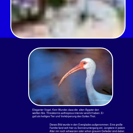
Home
< Rosalöffler
Gänse, Hühner >