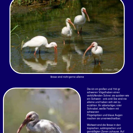
Ein ausgewachsener Weißer Ibis
Junge Ibisse sind grau-bräunlch
gefärbt In Florida sind sie in den
Städten in allen
Grünanlagen unterwegs, stochen mit
den gebogenen Schnäbeln im Gras
herum. Nie sind sie alleine. Selbst
auf Parkplätzen der Supermärkte
sind sie zu finden.
Obwohl jeder den Namen der
auffälligen Vögel auf Anhieb
hersagen kann, grassiert im
Deutschen jetzt der Name
Junge Ibisse sind grau-bräunlich gefärbt
"Schneesichler", ein absoluter
Blödsinn unter den Trivalnamen für
einen Vogel den man in den Tropen
antrifft . Den heiligen Vogel der alten
Ägypter kennt schließlich die ganze
Welt als Ibis.
Am Nil erschienen die Ibisse zu den
Überschwemmungen. Das mag der
Grund für ihre Verehrung gewesen
sein. So wurde sogar der Gott Thot
mit einem Ibiskopf dargestellt.
Ein junger, nicht ausgefärbter Ibis