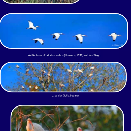
Eleganter Vogel. Kein Wunder, dass die alten Ägypter den
weißen Ibis Threskiornis aethiopicus intensiv verehrt haben. Er
galt als heiliges Tier und Verkörperung des Gottes Thot.
Dieses Bild wurde in den Everglades aufgenommen. Eine große
Familie fand sich hier zu Sonnenuntergang ein. Jungtiere in jedem
Alter mir noch schwarzen oder schon grauem Gefieder sind dabei.
Das Verbreitungsgebiet reicht vom Süden der USA an den Küsten
bis zum Norden Südamerikas. Es fällt da doch schwer, ihn im
Deutschen „Schneesichler“ nennen zu sollen. Hier bleibt es bei
Weißer Ibis.