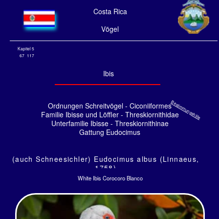
Costa Rica
Vögel
Kapitel 5
67
117
Ibis
Bestimmungshilfe
Ordnungen Schreitvögel - Ciconiiformes
Familie Ibisse und Löffler - Threskiornithidae
Unterfamilie Ibisse - Threskiornithinae
Gattung Eudocimus
(auch Schneesichler) Eudocimus albus (Linnaeus,
1758)
White Ibis Corocoro Blanco