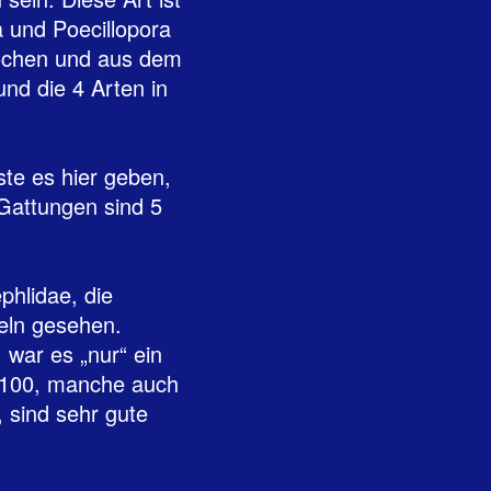
ra und Poecillopora
brochen und aus dem
nd die 4 Arten in
te es hier geben,
Gattungen sind 5
phlidae, die
heln gesehen.
 war es „nur“ ein
0-100, manche auch
 sind sehr gute