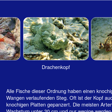
Drachenkopf
Alle Fische dieser Ordnung haben einen knochi
Wangen verlaufenden Steg. Oft ist der Kopf auch
knochigen Platten gepanzert. Die meisten Arten
Wachstum unter 30 cm und nur wenige werden 