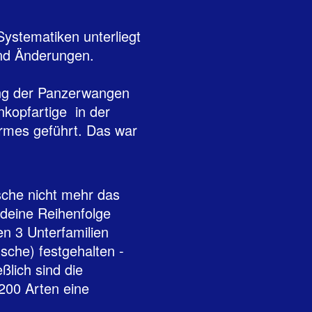
ystematiken unterliegt
end Änderungen.
ung der Panzerwangen
nkopfartige in der
rmes geführt. Das war
sche nicht mehr das
endeine Reihenfolge
en 3 Unterfamilien
sche) festgehalten -
ßlich sind die
200 Arten eine