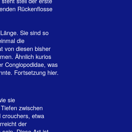
teht steil der erste
henden Rückenflosse
m Länge. Sie sind so
einmal die
t von diesen bisher
men. Ähnlich kurios
der Congiopodidae, was
nnte. Fortsetzung
hier
.
ie sie
 Tiefen zwischen
l crouchers, etwa
rreicht der
sein. Diese Art ist