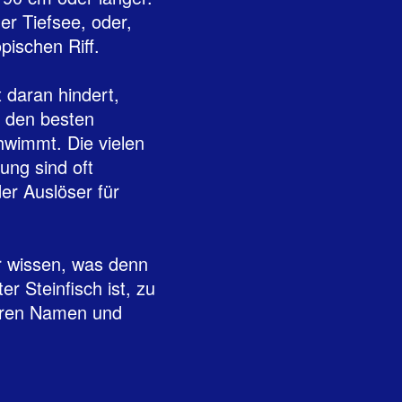
er Tiefsee, oder,
opischen Riff.
t daran hindert,
r den besten
hwimmt. Die vielen
ng sind oft
der Auslöser für
r wissen, was denn
r Steinfisch ist, zu
nderen Namen und