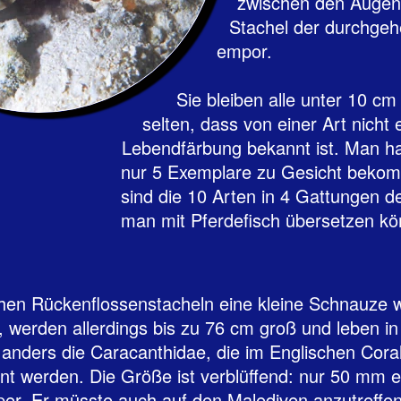
zwischen den Augen s
‍Stachel der durchge
empor.
‍Sie bleiben alle unter 10 c
selten, dass von einer Art nicht 
Lebendfärbung bekannt ist. Man ha
nur 5 Exemplare zu Gesicht bekom
sind die 10 Arten in 4 Gattungen 
man mit Pferdefisch übersetzen kö
hen Rückenflossenstacheln eine kleine Schnauze w
werden allerdings bis zu 76 cm groß und leben in
nders die Caracanthidae, die im Englischen Cora
nt werden. Die Größe ist verblüffend: nur 50 mm e
er. Er müsste auch auf den Malediven anzutreffen 