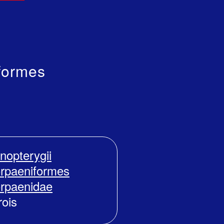
formes
inopterygii
rpaeniformes
rpaenidae
rois