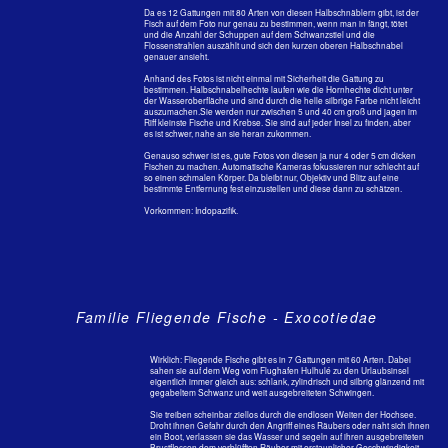
Angaga, Ari - Atoll, 2019
Die
Maledivische Glanzkrähe
n haben auch einen gefunden!
Knochenfische - Index
Home
< Ährenfische
Husarenfische >