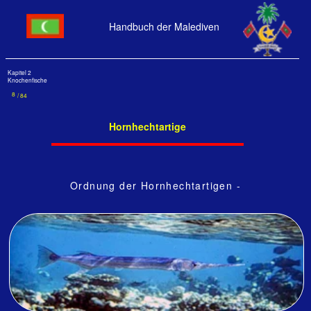
Handbuch der Malediven
Kapitel 2
Knochenfische
8
/ 84
Hornhechtartige
Ordnung der Hornhechtartigen -
Beloniformes
Größe: 10 cm, Tiefe: 3 m Kuramathi, Rasdu - Atoll, 1988
Ein großer Krokodilhornhecht über dem Außenriff von Kuramathi 1988 -
als das Riff gerade noch schön war.
Sie sind eigentlich allgegenwärtig, nur sehen die wenigsten Taucher sie, denn sie
laufen kurz unter der Oberfläche und heben sich davon kaum ab.
Von unten gesehen hat ihr Bauch die Farbe der Oberfläche und des Himmels. In
dieser Ordnung sind 5 Familien in 10 Gattungen mit 57 Arten zusammengefasst,
von denen 2 immer an allen Inseln herumschwammen: die Hornhechte,
Belonidae (mit den Krokodil-Hornhechten und Nadelfischen) und die
Halbschnabelhechte, Hemiramphidae - jedenfalls damals.