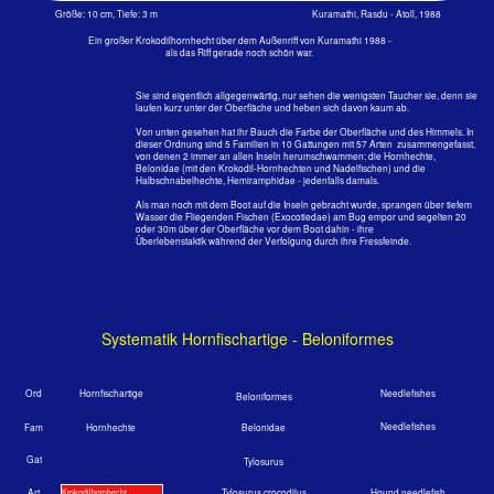
Als man noch mit dem Boot auf die Inseln gebracht wurde, sprangen über tiefem
Wasser die Fliegenden Fischen (Exocotiedae) am Bug empor und segelten 20
oder 30m über der Oberfläche vor dem Boot dahin - ihre
Überlebenstaktik während der Verfolgung durch ihre Fressfeinde.
Systematik Hornfischartige - Beloniformes
Ord
Hornfischartige
Needlefishes
Beloniformes
Needlefishes
Fam
Belonidae
Hornhechte
Gat
Tylosurus
Art
Tylosurus crocodilus
Hound needlefish
Krokodilhornhecht
Gat
Strongyla
Banded needlefish
Art
Strongyla leiura
Nadelfisch
Hyporhamphidae
Halfbeaks
Fam
Halbschnabelhechte
Hyporhamphus
Gat
Art
Hyporhamphus affinis
Tropical halfbeak
Halbschnabelhecht
Fam
Exocotiedae
Flyingfishes
Fliegende Fische
Gat
Cypselurus
Cypselurus poecilopterus
Yellowwing flyingfish
Art
Fliegender Fisch
Familie: Hornhechte - Belonidea