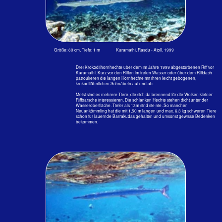
Schnäbeln der Krokodilhornhechte, wenn diese aus dem Wasser
springen. Manche halten diese Fische für gute Speisefische. Na ja, wer
grünliches, irgendwie muffiges Fleisch und viele grüne Gräten darin
mag......
Vorkommen: Vom Roten Meer über Südafrika bis Polynesien, im Norden
bis Japan und im Süden bis Australien. Im westlichen Atlantik von New
Jersey, USA, bis Brasilien, im östlichen Atlantik vor Senegal, Kamerun,
Liberia und im Südatlantik.
Größe: 100 cm, Tiefe: 1 m; Embudu, Süd - Male - Atoll, 2008
Nadelfisch Strongyla leiura (Bleeker, 1850)
E: Banded needlefish, F: Aiquilleette ruban, J: Hararashiya