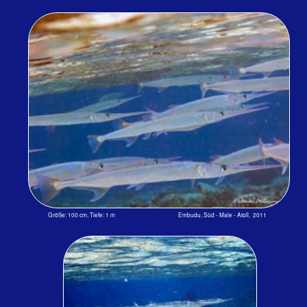
Größe: 100 cm, Tiefe: 1 m Embudu, Süd - Male - Atoll, 2008
Mit der beginnenden Dämmerung, wenn viele Schulen kleiner Fische vor
den Riffen nach Plankton schnappen, werden die Hornhechte aktiv und
schießen wie wild an den Riffen entlang. Sie müssen allerdings höllisch
aufpassen, denn auch sie stehen bei den jetzt ebenfalls jagenden
Thunfischen und Makrelen auf dem Speiseplan. Außer kleinen Riffbarsche,
Sardellen, usw. holen sie sich auch an der Oberfläche treibende Larven
und Krebstiere. Fischer fürchten sie, wenn sie nachts mit Licht arbeiten.
Größe: 60 cm, Tiefe: 1 m Kuredu, Faddhippolhu-Atoll, 1998
Arme Hornhechte: Sie müssen bergauf schwimmen! Aber Spaß beiseite.
Zwei Monate später waren durch den El Niño 1998 alle Korallen
abgestorben. Oft gibt es Verletzungen mit den scharfen und spitzen