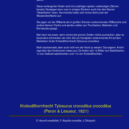
Größe: 100 cm, Tiefe: 1 m Embudu, Süd - Male - Atoll, 2011
Größe: 80 cm, Tiefe: 1 m Kuramathi, Rasdu - Atoll, 1999
Drei Krokodilhornhechte über dem im Jahre 1999 abgestorbenen Riff vor
Kuramathi. Kurz vor den Riffen im freien Wasser oder über dem Riffdach
patroulieren die langen Hornhechte mit ihren leicht gebogenen,
krokodilähnlichen Schnäbeln auf und ab.
Meist sind es mehrere Tiere, die sich da brennend für die Wolken kleiner
Riffbarsche interessieren. Die schlanken Hechte stehen dicht unter der
Wasseroberfläche. Tiefer als 13m sind sie nie. So mancher
Neuankömmling hat die mit 1,50 m langen und max. 6,3 kg schweren Tiere
schon für lauernde Barrakudas gehalten und umsonst gewisse Bedenken
bekommen.