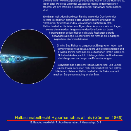
Größe: 24 cm, Tiefe: 0.1 m; Magala, Ari - Atoll, 1994
Fliegender Fisch Cypselurus poecilopterus
Wie soll man als langsamer Schnochler mit 2 Kameras um den Hals, mit
Bleigürtel und all dem Zeug an so ein Bild kommen? Dieser Fliegende Fisch
lag morgens tot am Strand der kleinen Insel Magala bei Ellaidhoo. Das ist so
ziemlich die einzige Chance: mit einer Hand den Fisch ins Wasser halten und
mit der anderen die Nikonos auslösen! Man sieht sie ja sonst nur von den
Booten aus, wenn sie vor diesen Reißaus nehmen.
Die Brustflossen sind gewaltig vergrößert. Ausgebreitet erinnern die
Brustflossen an die Schwingen eines Vogel und sie können mit ihnen segeln,
wie diese in Aufwinden. Sie schlagen nicht mit den Flügeln/Flossen und
Die Insel Magala 1988
gelegentlich zu beobachtendes Vibrieren ist auf Luftströmungen
zurückzuführen.
Sie nehmen mit der Schwanzflosse unter Wasser Geschwindigkeit auf,
durchstoßen die Oberfläche, segeln ein paar Meter, tauchen beim Absinken
zuerst mit der Schwanzflosse wieder ins Wasser und nehmen noch mehr
Tempo auf, holen den endgültigen Schwung zum Gleiten über Strecken
zwischen 50 und, mit mehreren Anläufen, 200 m.
„Flugbetrie
b“