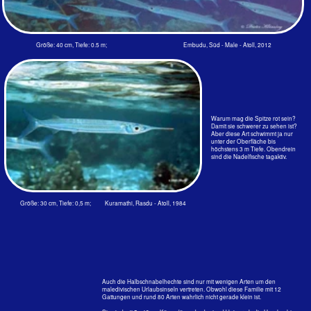
davon.
Genauer beschrieben ist der Vorgang unter dem Bild des Fliegenden
Fisches. Unter Wasser sind ihre Brustflossen eng an den Körper angelegt
und werden zum Schwimmen nicht gebraucht.
Eier dieser Familie werden an schwimmendes oder angewachsenes
Seegras angeheftet und die dann schlüpfenden Larven sind pelagisch.
Fliegende Fische scheinen nie zu schlafen, haben aber im Dunklen nicht
so sichere Kontrolle über ihre Flugrichtung, denn nachts springen sie
schon mal in kleine Boote oder an das Ufer - bestimmt nicht freiwillig.
Sie haben nicht nur Feinde unter Wasser. Im Ostpazifik vor Costa Rica war
ich einmal Zeuge, wie ein mächtiger Fregattvogel sich einen Fliegenden
Fisch holte und hier sind die Seeschwalben auch in der Lage und Willens,
sich solch eine fette Beute, sozusagen im Vorbeiflug und ohne naß zu
werden, zu holen.
Fliegender Fisch Cypselurus poecilopterus
(Valenciennes, 1847)
E: Yellowing flyingfish, F: Exocet-aile-jaune, J: Aya-tobi-jaune, D: Volangi