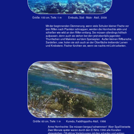
Größe: 40 cm, Tiefe: 0.5 m; Embudu, Süd - Male - Atoll, 2012
Nadelfische Strongyla leiura
Beide Kiefernhälften sind sehr lang und mit vielen nadelspitzen Zähnchen besetzt.
Die Spitze ist rot. Der Name kommt also nicht von den ebenfalls so spitzen
Schnäbeln. Alle diese Hornhechte halten sich in Riffnähe dicht unter der Oberfläche
auf, wo sie nach kleinen Schwarmfischen jagen.
Sie kreisen die Schwärme regelrecht ein und schießen dann von allen Seiten
gleichzeitig in den auseinander spritzenden Schwarm hinein. Alle diese langen
Fische weisen eine Gegenschattierung auf. Die Rücken sind dunkler gefärbt, meist
bläulich oder grünlich und die Bauchseiten weiß oder silbern, damit sie sich gegen
den Himmel nicht abheben.
Gerne mischen sie sich mit Schulen von anderen, harmlosen, weil Plankton
fressenden Fischen, um auf diese Weise näher an ihre Beutefische heranzukommen.
Vorkommen: In allen warmen und gemäßigten Meeren.