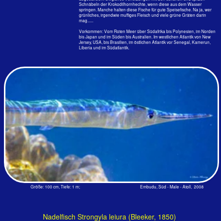
Größe: 40 cm, Tiefe: 0.5 m; Embudu, Süd - Male - Atoll, 2012
Warum mag die Spitze rot sein?
Damit sie schwerer zu sehen ist?
Aber diese Art schwimmt ja nur
unter der Oberfläche bis
höchstens 3 m Tiefe. Obendrein
sind die Nadelfische tagaktiv.
Größe: 30 cm, Tiefe: 0,5 m; Kuramathi, Rasdu - Atoll, 1984
‍Auch die Halbschnabelhechte sind nur mit wenigen Arten um den
maledivischen Urlaubsinseln vertreten. Obwohl diese Familie mit 12
Gattungen und rund 80 Arten wahrlich nicht gerade klein ist.
‍Sie sind mit 5 - 40 cm Körperlänge bedeutend kleiner als die Hornhechte,
leben aber wie diese unter der Wasseroberfläche in den tropischen
Meeren, wo ihre schlanken, silbrigen Körper nur schwer auszumachen
sind.
‍Weiß man nicht, dass bei dieser Familie immer der Oberkiefer der
kürzere ist, hält man glatt die Fotos verkehrt herum. Und wenn im
"Fischführer Südostasien" des Tetraverlages auf Seite 54 steht,
Halbschnabelhechte leben von Algen, dann kann man sich nur fragen,