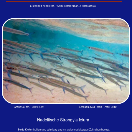
wie sie denn mit dem langen störenden Unterkiefer an diese
herankommen sollen! Haben nicht viele Fischarten gerade
deswegen so lange „Nasen“ damit sie nicht an die oft giftigen
Algen herankommen können?
‍Smiths' Sea Fishes ist da genauer: Einige Arten leben von
schwimmendem Seegras, andere von kleinen Krebsen und
Fischen. Immer sieht man die auffallenden Fische in kleinen
Schulverbänden, auch in Küstengebieten, im Brackwasser
der Mangroven und sogar um Flussmündungen.
‍Schwimmt man nachts mit Flosse, Schnorchel und Lampe
um die Inseln, kann man recht schmerzhaft mit den spitzen
Mäulern schlafender Halbschnabelhechte Bekanntschaft
machen: Sie pieken mächtig an der Stirn.
Halbschnabelhecht Hyporhamphus affinis (Günther, 1866)
E: Banded needlefish, F: Aiquilleette ruban, J: Hararashiya, D: ?
Größe: 20 cm, Tiefe: 0.5 m; Kuramathi, Rasdu - Atoll, 1984
Halbschnabelhecht Hyporhamphus affinis