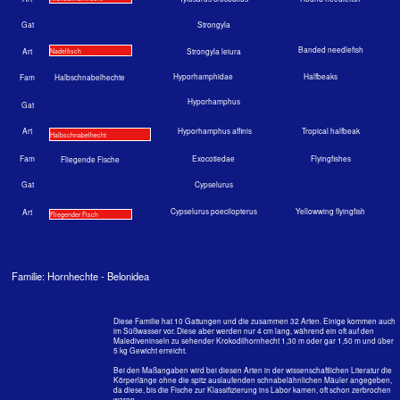
Diese Familie hat 10 Gattungen und die zusammen 32 Arten. Einige kommen auch
im Süßwasser vor. Diese aber werden nur 4 cm lang, während ein oft auf den
Malediveninseln zu sehender Krokodilhornhecht 1,30 m oder gar 1,50 m und über
5 kg Gewicht erreicht.
Bei den Maßangaben wird bei diesen Arten in der wissenschaftlichen Literatur die
Körperlänge ohne die spitz auslaufenden schnabelähnlichen Mäuler angegeben,
da diese, bis die Fische zur Klassifizierung ins Labor kamen, oft schon zerbrochen
waren.
Diese verlängerten Kiefer sind mit unzähligen spitzen nadelartigen Zähnen
besetzt. Deswegen kann man in einigen Büchern auch hier den Namen
"Nadelfische" lesen. Hornhechte halten sich immer dicht unter der
Wasseroberfläche auf.
Sie jagen vor der Riffkante die in großen Schulen vorkommenden Riffbarsche und
andere kleinen Fische und werden selber von Thunfischen, Makrelen und
Barrakudas gejagt.
Man kann sie essen, wenn einem die grünen Gräten nichts ausmachen, aber so
besonders schmecken sie nicht. Die am häufigsten vorkommende Art auf den
Malediven ist der Krokodilhornhecht Tylosurus crocodilus.
Nicht repräsentativ, aber auch nicht von der Hand zu weisen: Das eigene Archiv
sagt über das Vorkommen etwas aus. Da finden sich 12 Bilder von Nadelfischen,
14 von Halbschnabelhechten und 115 von Krokodilhechten.
Krokodilhornhecht Tylosurus crocodilus crocodilus
(Peron & Lesueur, 1821)
E: Hound needlefish, F: Aiquille crocodile, J: Okizayori