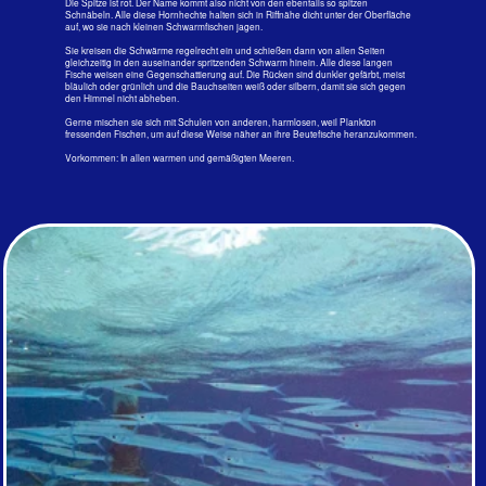
Größe: 30 cm, Tiefe: 0.5 m; Kuramathi, Rasdu - Atoll, 1984
Da es 12 Gattungen mit 80 Arten von diesen Halbschnäblern gibt, ist der
Fisch auf dem Foto nur genau zu bestimmen, wenn man in fängt, tötet
und die Anzahl der Schuppen auf dem Schwanzstiel und die
Flossenstrahlen auszählt und sich den kurzen oberen Halbschnabel
genauer ansieht.
Anhand des Fotos ist nicht einmal mit Sicherheit die Gattung zu
bestimmen. Halbschnabelhechte laufen wie die Hornhechte dicht unter
der Wasseroberfläche und sind durch die helle silbrige Farbe nicht leicht
auszumachen.Sie werden nur zwischen 5 und 40 cm groß und jagen im
Riff kleinste Fische und Krebse. Sie sind auf jeder Insel zu finden, aber
es ist schwer, nahe an sie heran zukommen.
Genauso schwer ist es, gute Fotos von diesen ja nur 4 oder 5 cm dicken
Fischen zu machen. Automatische Kameras fokussieren nur schlecht auf
so einen schmalen Körper. Da bleibt nur, Objektiv und Blitz auf eine
bestimmte Entfernung fest einzustellen und diese dann zu schätzen.
Vorkommen: Indopazifik.
Familie Fliegende Fische - Exocotiedae
Wirklich: Fliegende Fische gibt es in 7 Gattungen mit 60 Arten. Dabei
sahen sie auf dem Weg vom Flughafen Hulhulé zu den Urlaubsinsel
eigentlich immer gleich aus: schlank, zylindrisch und silbrig glänzend mit
gegabeltem Schwanz und weit ausgebreiteten Schwingen.
Sie treiben scheinbar ziellos durch die endlosen Weiten der Hochsee.
Droht ihnen Gefahr durch den Angriff eines Räubers oder naht sich ihnen
ein Boot, verlassen sie das Wasser und segeln auf ihren ausgebreiteten
Brustflossen dem verblüfften Räuber mit erstaunlicher Geschwindigkeit