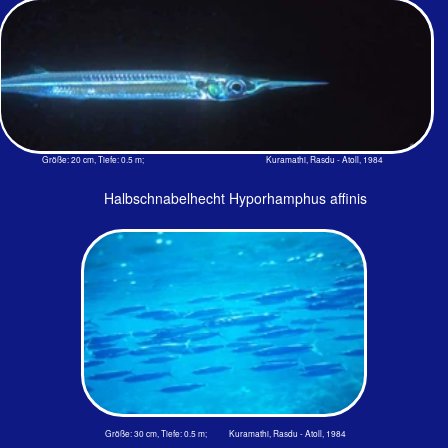
Größe: 24 cm, Tiefe: 0.1 m; Magala, Ari - Atoll, 1994
Im Buch von Eibl-Eibesfeldt "Die Malediven" sind die Flugleistungen
beschrieben. Beim ersten Auftauchen betrug die Geschwindigkeit 28
Stundenkilometer, nach 0,2 Sek. (1,6m) tauchte der Schwanz wieder ins
Wasser und beschleunigte mit 50 Schwanzschlägen pro Sekunde über
eine Strecke von 14,46 m um das 2,2fache innerhalb von nur 1,1 Sek. auf
61,7 km/h, mehr, als vergleichbar große Vögel an Geschwindigkeit
erreichen.
Viele andere Fische springen bei Verfolgung durch Fressfeinde ebenfalls
aus dem Wasser, z. B. die Meeräschen. Aber keine andere Art hat ihre
Flucht über die Oberfläche so perfektioniert wie die Fliegenden Fische.
Erstaunlicherweise gibt es 7 Gattungen mit 60 Arten. Der hier abgebildete
Fisch ist wahrscheinlich ein Cypselurus poecilopterus (Valenciennes,
1847). Fliegende Fische werden zwischen 11 und 30 cm groß. Sie leben
im offenen Wasser der warmen Ozeane von kleinen Krebsen und
Zooplankton. Neuerdings wird diese Familie im besten Neudeutsch auch
Fliegerfische genannt.
Vorkommen: In den Weiten der tropischen Meere.