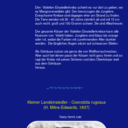
Oh, man mag sich
Man kommt sich näher
Erster Austausch von Zärtlichkeiten
Bald gibt es ganz kleine Landeinsiedlerkrebse
Landeinsiedlerkrebse können sich begatten ohne ihr
schützendes Gehäuse zu verlassen. Die Männchen haben
nach den
Seepocken
im Verhältnis zur Körpergröße den
längsten Penis im Tierreich.
Die Weibchen bleiben eh in ihren Schneckengehäusen
(gewagte These: es ist der linke, kleinere Krebs). Ohne ihr
Gehäuse sind die Krebse nicht lebensfähig. Ihr weicher
Hinterteil wäre schutzlos, sie dehydrieren schnell und ihre
begehrten Gehäuse würden ihnen auf der Stelle gestohlen.
Diese Szene hat Dagmar Biederer im Dezember 2019 auf
der Insel Angaga eingefangen.