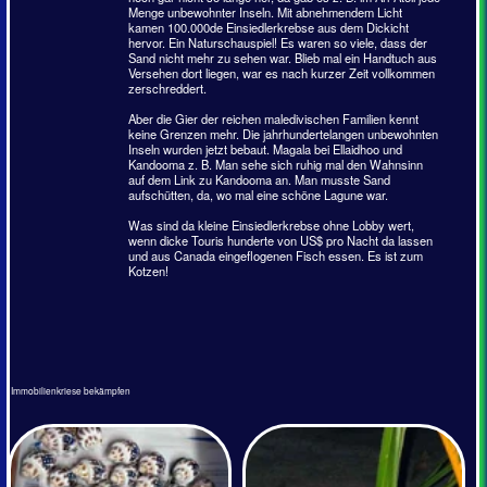
Der gesamte Körper der Violetten Einsiedlerkrebse kann alle
Nuancen von Violett haben. Jungtiere sind blass bis orange
oder rot, wobei die Farben mit zunehmendem Alter dunkler
werden. Die länglichen Augen sitzen auf schwarzen Stielen.
Als Gehäuse nutzen sie gerne die von Wellhornschnecken.
Aber auch bei denen passt der Körper nicht ganz hinein und so
ragt der Krebs mit seinen Scheren und dem Oberkörper weit
aus dem Gehäuse
heraus.
Kleiner Landeinsiedler - Coenobita rugosus
(H. Milne-Edwards, 1837)
Twany hermit crab
Das beste
Erkennungsmerkmal des
Kleinen
Landeinsiedlerkrebs ist