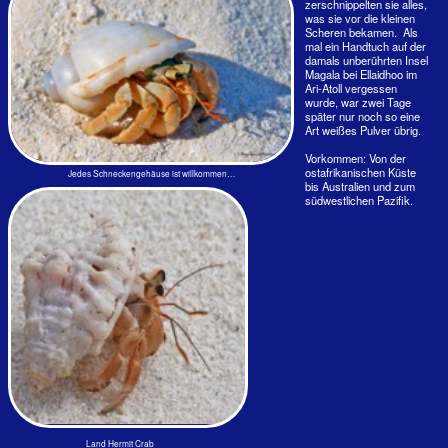
Spannende Geschichten sind auf den Inseln im Kleinen
zu sehen. Man muss nur genau hinsehen.
Das Bild erzählt eine Geschichte
Einst gab es Abermillionen dieser Schnecken. Sie waren
so eine Art Grundnahrungsmittel für das Leben am Riff.
Für die kleinen Landeinsiedlerkrebse gab es genug
Schneckengehäuse , um ihren weichen Hinterleib darin
zu verstecken. Jetzt sind die Gehäuse seltener
geworden und sind begehrt. Wie sehr, zeigt das Bild
oben.
Der kleine Krebs rechts - er passt auf eine 10-Cent-
Münze - hat mitbekommen, dass der vor ihm ein neues,
größeres Gehäuse gefunden hat. Beiden ist ihr Haus zu
klein geworden. Er greift und reserviert sich die
Behausung des Größeren, schon mal bevor der vor ihm
überhaupt in das neue Gehäuse eingezogen ist. Der
Wechsel geschieht dann blitzschnell
Man sieht, der Wohnungsmarkt hier ist genauso
angespannt wie in Berlin im Jahr 2025.