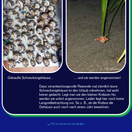
das untere Paar der
zweiten Fühler. Es ist
hellorange. Die
Augenstiele sind
sandfarben und können
an der Unterseite einen
braunen Streifen
aufweisen. An der
Färbung kann man die bis
zu 15 cm groß
werdenden Krebse
jedenfalls nicht
unterscheiden. Coenobita
rugosus ist nämlich, je
nach Nahrungsangebot,
sehr variantenreich
gefärbt . Er kommt Grau,
Grün, Braun, Hellbraun,
Rosa , Blau, Weiß sogar
in Schwarz daher.
Wie alle
Landeinsiedlerkrebse hat
er vier Laufbeine, eine
kleine Schere und eine
große Schere. Mit dieser
…Hauptsache man passt rein
großen Schere kann der
C. rugosus bei
Bedrohung diese an der
Schale reiben und eine
Art Zwitschern erzeugen.
Alle Arten
Landeinsiedlerkrebse von
C. rugosus sind Aas- und
Allesfresser. Was nur
irgendwie organisch ist,
wird von ihnen
verschlungen.
Als es in den 80er Jahren
noch unbewohnte Inseln
gab, waren die Böden
Kleiner Landeinsiedler - Coenobita rugosus, ausgewachsen
lückenlos von den
belebten Gehäusen der
Einsiedler bedeckt. Da