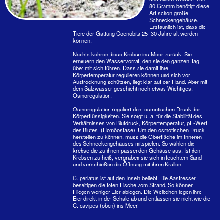
Was sind da kleine Einsiedlerkrebse ohne Lobby wert,
wenn dicke Touris hunderte von US$ pro Nacht da lassen
und aus Canada eingeflogenen Fisch essen. Es ist zum
Kotzen!
Immobilienkriese bekämpfen
Gekaufte Schneckengehäuse…
… und sie werden angenommen!
Dass verantwortungsvolle Reisende mal ziemlich teure
Schneckengehäuse im den Urlaub mitnehmen, hat wohl
keiner gedacht. Legt man sie den kleinen Krebsen hin,
werden sie sofort angenommen. Leider liegt hier noch keine
Langzeitbetrachtung vor. So z. B., ob die Krebse die