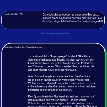
Gehäuse auch noch nach einem Jahr bewohnen.
Violetter Landeinsiedlerkrebs -Coenobita violascens Heller, 1862
Baa-Atoll, 2024
Den Violetten Einsiedlerkrebs scheint es nur dort zu geben, wo
es Mangrovenwälder gibt. Den bevorzugen die Jungtiere.
Erwachsene Krebse sind dagegen eher am Strand zu finden.
Die Tiere werden mit 35 - 40 Jahre ziemlich alt und mit 15 cm
auch recht groß und 150 Gramm schwer. Sie sind Allesfresser.