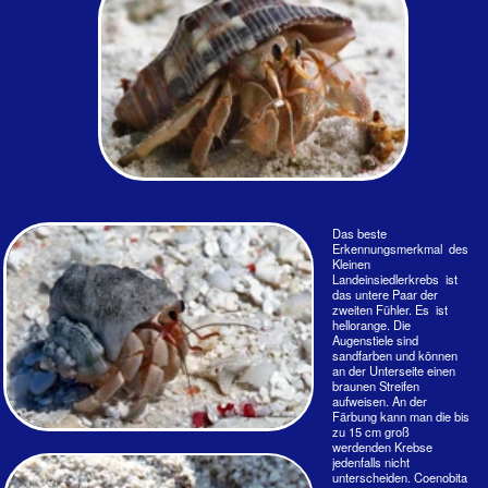
Was? So groß groß die Welt?
Größe : 1,5 - 2,5 cm Angaga, Ari-Atoll, 2018
Den roten Antennen nach könnten das ganz junge Großer
Landeinsiedler - Coenobita cavipes sein. Ein toller
Schnappschuss wie die drei da neugierig in die Welt
schauen. Wenn sie Glück haben, haben sie noch 30
Lebensjahre vor sich - wenn es ihre gefräßigen
Artgenossen erlauben.