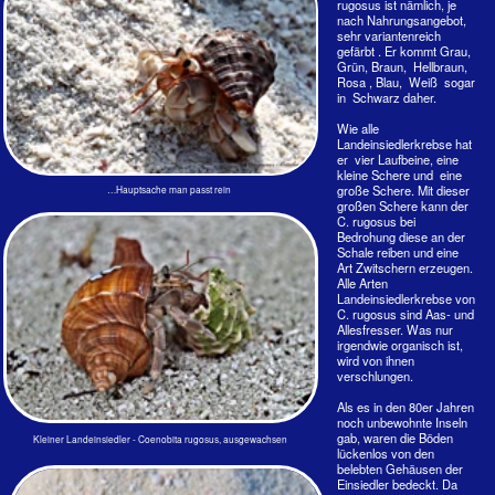
Größenwahn?
Land Hermit Crab
Größe : 3 cm Kuramathi, Rasdu-Atoll, 1982
Dieser Großer Landeinsiedler Coenobita cavipes hat sich
offensichtlich schwer verschätzt. Die Aufnahmen auf der
Sandbank von Kuramathi von 1982 war eines der ersten
eigenen Bilder von den Malediven. Der Krebs lag in praller
Mittagshitze mitten auf der Sandbank am westlichen Ende
von Kuramathi und kam nicht weiter. Er wurde ins flache
Wasser gebracht. Ob ihm das das Leben gerettet hat?
Genau hingesehen: