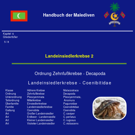
Handbuch der Malediven
Kapitel 6
Gliederfüßer
5
/ 8
Landeinsiedlerkrebse 2
Ordnung Zehnfußkrebse - Decapoda
Landeinsiedlerkrebse - Coenibitidae
Klasse
Höhere Krebse
Malacostraca
Ordnung
Zehnfußkrebse
Decapoda
Unterordnung
Pleocyemmata
Pleocyemmata,
Teilordnung
Mittelkrebse
Anomura
Überfamilie
Einsiedlerkrebse
Paguroidae
Familie
Landeinsiedlerkrebse
Coenobitidae
Gattung
Coenobita
Coenobita
Art
Großer Landeinsiedler
C. caviper
Art
Erdbeer- Landeinsiedle
C. perlatus
Art
Kleiner Landeinsiedler
C. rugosus
Art
Violetter Landeinsiedler
C. violascens
Familie: Landeinsiedlerkrebse - Coenobitidae Dana,
1851
mit 17 Arten
Großer Landeinsiedler - Coenobita cavipes Stimpson, 1858
E: Passionfruit Hermit