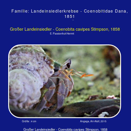
Größe : 4 cm Angaga, Ari-Atoll, 2015
Großer Landeinsiedler - Coenobita cavipes Stimpson, 1858
Größe : 4 cm Angaga, Ari-Atoll, 2015
‍Der Landeinsiedlerkrebs lebt,
wenn er klein ist, am Strand und
schleppt sein Haus später auf
Mangrovenbäume. Die Krabbe
sind nachtaktiv. Ihre Scheren