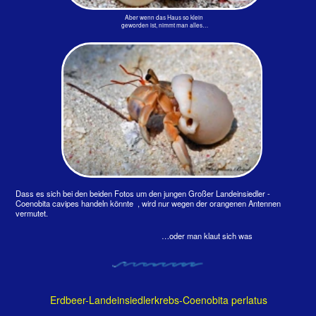
Baa-Atoll, 2025
‍Dieser ausgewacehse,
richtig knallrote
Landeinsiedlerkrebs ist
ein Aasfresser. Er ist
aufgrund seiner Färbung
als Erdbeer-
Einsiedlerkrebs bekannt.
Er ist im Indo-Pazifik weit
verbreitet. Mit einer
Körperlänge von 80 mm
und einem Gewicht von
80 Gramm benötigt diese
Art schon große
Schneckengehäuse.
Erstaunlich ist, dass die
Angaga, 2016
Tiere der Gattung Coenobita 25–30 Jahre alt werden
können.
‍Nachts kehren diese Krebse ins Meer zurück. Sie
erneuern den Wasservorrat, den sie den ganzen Tag
über mit sich führen. Dass sie damit ihre
Körpertemperatur regulieren können und sich vor
Austrocknung schützen, liegt klar auf der Hand. Aber mit
dem Salzwasser geschieht noch etwas Wichtiges:
Osmoregulation.
‍
‍Osmoregulation reguliert den osmotischen Druck der
Körperflüssigkeiten. Sie sorgt u. a. für die Stabilität des
Verhältnisses von Blutdruck, Körpertemperatur, pH-Wert
des Blutes (Homöostase). Um den osmotischen Druck
herstellen zu können, muss die Oberfläche im Inneren
des Schneckengehäuses mitspielen. So wählen die
krebse die zu ihnen passenden Gehäuse aus. Ist den
Krebsen zu heiß, vergraben sie sich in feuchtem Sand
und verschießen die Öffnung mit ihren Krallen.
‍C. perlatus ist auf den Inseln beliebt. Die Aasfresser
beseitigen die toten Fische vom Strand. So können
Fliegen weniger Eier ablegen. Die Weibchen legen ihre
Eier direkt in der Schale ab und entlassen sie nicht wie die
C. cavipes (oben) ins Meer.