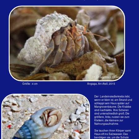
sind unterschiedlich groß. Die
größere, links, nutzen sie zum
Klettern, die kleinere zur
Nahrungsaufnahme.
‍Sie tauchen ihren Körper samt
Haus oft ins Salzwasser. Das
benötigen sie, um die Schale
durch das Salz mit dem Rücken
und der Bauchseite der Krabbe
zu verbinden. Die Feuchtigkeit
verhindert zudem eine
Dehydrierung und zur Senkung
ihrer Körpertemperatur. Als
Gehäuse werden bestimmte Schneckenarten verwendet, Thinoclavis
My home is my castle
sinesis z. B. Ob da die Chemie bei Gehäusen aus dem 3-D-Drucker
stimmt, ist fraglich.
‍Landeinsiedlerkrebse sind Kanibalen. Sie zerren ihre Artgenossen nicht
nur aus ihren Gehäusen, um diese zu erobern, sie fressen sie auch
gleich auf. Sie verzehren menschliche Fäkalien, Vogelkot ,toten Fische,
Vegtationsreste und alles organische Material, was sie bei Ebbe finden..
‍Die Weibchen entlassen ihre Larven ins Meer. Ihre orangefarbenen
Antennen unterscheiden sie von den Arten der Gattung Coenobita. Sie
sind von Ostafrika über den gesamtenten Indischen Ozean bis
Mikronesien verbreitet.
Aber wenn das Haus so klein
geworden ist, nimmt man alles…