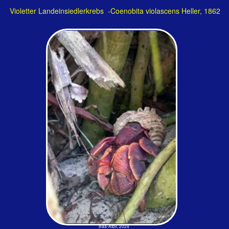
zerschnippelten sie alles,
was sie vor die kleinen
Scheren bekamen. Als
mal ein Handtuch auf der
damals unberührten Insel
Magala bei Ellaidhoo im
Ari-Atoll vergessen
wurde, war zwei Tage
später nur noch so eine
Art weißes Pulver übrig.
Vorkommen: Von der
ostafrikanischen Küste
Jedes Schneckengehäuse ist willkommen…
bis Australien und zum
südwestlichen Pazifik.
Land Hermit Crab
Liebesleben der Landeinsiedlerkrebse