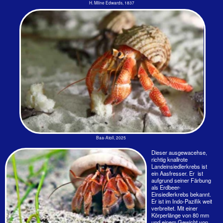
Die englische Wikipedia hat unter dem Beitrag zu
Falsches Bild bei Wiki
diesem Krebs Coenobita perlatus
hier
hier ein Foto
des oben abgebildeten Coenobita cavipes eingestellt.
Immobilienkrise bei den Einsiedlerkrebsen...
...stand neulich im "Tagesspiegel". In den USA will man
Schneckengehäuse aus Plastik ins Meer werfen, um den
Einsiedlerkrebsen - es gibt weltweit immerhin 1100 Arten! -
ein Zuhause zu geben. Wachsen die Tiere, benötigen sie
alle paar Monate neue, größere Gehäuse.
Aber Schnecken gibt es immer weniger. Die Gehäuse
lösen sich im immer sauerer werdenden Wasser der
Weltmeere auf. Man hat beobachtet, dass stärkere Krebse
schwächere aus den Gehäusen ziehen, um ihren weichen
Hinterleib selber schützen zu können..
Den Quatsch mit den Plastikgehäusen kann man sich auf
den Malediven nun wirklich sparen - es gibt weder
Schnecken und immer weniger Einsiedlerkrebse. Es ist
noch gar nicht so lange her, da gab es z. B. im Ari-Atoll jede
Menge unbewohnter Inseln. Mit abnehmendem Licht
kamen 100.000de Einsiedlerkrebse aus dem Dickicht
hervor. Ein Naturschauspiel! Es waren so viele, dass der
Sand nicht mehr zu sehen war. Blieb mal ein Handtuch aus
Versehen dort liegen, war es nach kurzer Zeit vollkommen
zerschreddert.
Aber die Gier der reichen maledivischen Familien kennt
keine Grenzen mehr. Die jahrhundertelangen unbewohnten
Inseln wurden jetzt bebaut. Magala bei Ellaidhoo und
Kandooma
z. B. Man sehe sich ruhig mal den Wahnsinn
auf dem Link zu Kandooma an. Man musste Sand
aufschütten, da, wo mal eine schöne Lagune war.