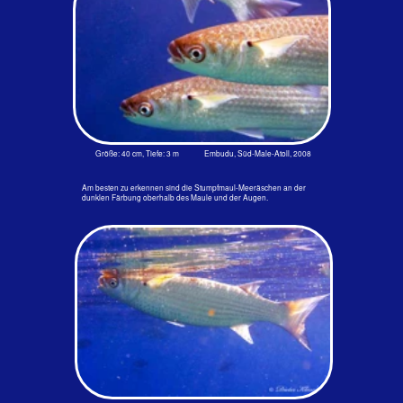
Stumpfmaul-Meeräsche - Cernimugil crenilabis (Forsskål, 1775)
Größe: 30 cm, Tiefe: 1 m Embudu, Süd-Male-Atoll, 2008
Die Unterscheidung der silbernen Meeräschen ist ziemlich schwierig.
Wenn nicht die Wasseroberfläche oder der Grund zu sehen ist, weiß man
oft nicht einmal, wie herum man das Bild halten muss. Diese
ausgesprochenen Schwarmfische haben leicht gelbliche Brustflossen
und einen grünlichen oder olivfarbenen Rücken. Außerdem ist am
Flossenansatz ein kleiner. lilafarbener runder Punkt erkennbar.
Diese Art wird bis zu 50 cm groß. Schwärme von mehr als 1000 Fische
sind - oder besser: waren - keine Seltenheit. Sie leben dicht unter der
Wasseroberfläche und tauchen nicht tiefer als 15 m hinab. Manchmal,
speziell in den Abendstunden, vollführen diese Meeräschen Sprünge
über die Wasseroberfläche.