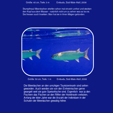
Größe: 30 cm, Tiefe: 1 m Embudu, Süd-Male-Atoll, 2008
Man hat in den Mägen der Allesfresser sogar Insekten gefunden.
Vielleicht ist das der Grund für die kapitalen Sprünge. Zur Paarung
steigen die großen Schwärme gegen Mitternacht an die Oberfläche.
Dann kocht das Wasser von ihren Schwanzschlägen und Sprüngen. Jetzt
werden Eier und Spermien abgegeben. Das können pro Weibchen bis
zu 900.000 Eier sein. Die Hochzeit dauert bis zu 2 Stunden. Graut der
Morgen, löst sich der große Schwarm in kleinere von ungefähr 100
Tieren wieder auf.
Vorkommen: Indo-Westpazifik, Japan, Rotes Meer, Ostafrika.
Größe: 40 cm, Tiefe: 1 m Embudu, Süd-Male-Atoll, 2009