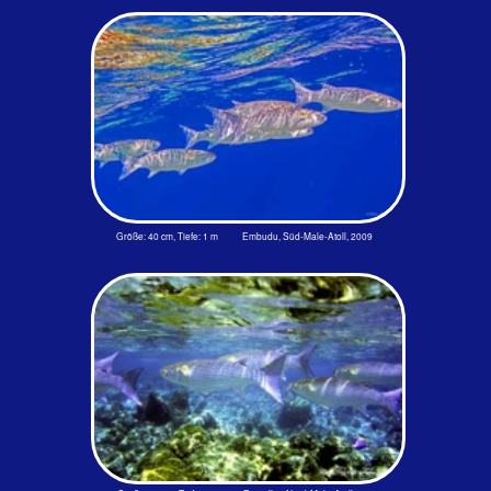
Größe: 30 cm, Tiefe: 1 m Embudu, Süd-Male-Atoll, 2009
Auffallend ist die Abnahme der Individuen in den Schulen in den Jahren
nach dem El Niño 1998. Die beiden Bilder hier zeigen es.
Größe: 40 cm, Tiefe: 1 m Eriyadhu, Nord-Male-Atoll, 1994
Alle Meeräschen sind gute Speisefische und sie entwickeln ein
erstaunliches Temperament wenn sie an einer Angel angebissen haben.