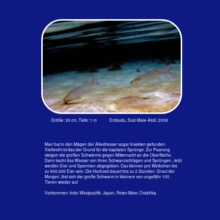
Größe: 25 cm, Tiefe: 1 m Embudu, Süd-Male-Atoll, 2008
Zu erkennen sind sie am einfachsten am dunklen Rücken. Relativ
große Schuppen haben auch andere Arten. Ihre Schwanzflossen
sind stärker gegabelt.
Ebenfalls im flachen Wasser ist diese Art auf der Suche nach
Algen und Detrius, den abgestorbenen Kleinstlebewesen, die auf
den Grund gesunken sind. Im Wasser sind die verschiedenen
Arten der Meeräschen nur sehr schwer zu unterscheiden.
Größe: 30 cm, Tiefe: 1 m Embudu, Süd-Male-Atoll, 2008
Diese Äschen haben größere Augen als die oben beschriebene. Art. Ihre
Schuppen sind in elegant geschwungenen Linien angeordnet; am Bauch
sind keine zu erkennen. Die Schwanzflossen sind stark gegabelt. Sie
werden an den Riffen der Malediven bis zu 35 cm groß. Sie können eine
Länge von 60 cm erreichen.