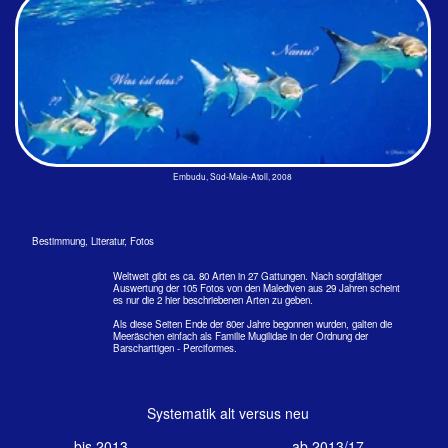
Bestimmung, Literatur, Fotos
Weltweit gibt es ca. 80 Arten in 27 Gattungen. Nach sorgfältiger
Auswertung der 105 Fotos von den Malediven aus 29 Jahren scheint
es nur die 2 hier beschriebenen Arten zu geben.
Als diese Seiten Ende der 80er Jahre begonnen wurden, galten die
Meeräschen einfach als Familie Mugilidae in der Ordnung der
Barscharttigen - Perciformes.
Systematik alt versus neu
bis 2013
ab 2013/17
Stamm Chordatiere - Chordata
Stamm Chordatiere - Chordata
Unterstamm Wirbeltier - Vertebrata
Unterstamm Wirbeltier - Vertebrata
Klasse Knochenfische - Osteichthyes
Teilstamm Kiefernmäuler Gnathostomata
Überordnung Echte Knochenf. - Telostei
Klasse Strahlenflosser Actinopterygii
Ordnung Barschartige Perciformes
Unterklasse Neootegrii
Teilklasse Knochenfische - Telostei
Fam. Meeräschen Mugildae
Gat. Cernimugil
Megakohorte Osteoglossocephalai
Art Stumpfmaul-Meeräsche
Überkohorte
Clupeocephala
Crenimugil crenilabis - Fringelip mullet
Kohorte Euteleosteomorpha
Gattung Liza
(Nur noch Brack- und
Süßwasserarten?)
Division Stachelflosser - Acantopterygii
Art Großschuppen-Meeräsche
Unterdiv. Barschverwandte - Percomophceae
Liza macrolepis - Largescale mullet
Serie Ovalentaria
Überordnung Mugilomorphae
Als mit diesen Seiten begonnen
Ordnung Meeräschen - Mugiliformes
wurde gab es noch keine
Revision der 30.000 Arten (s.