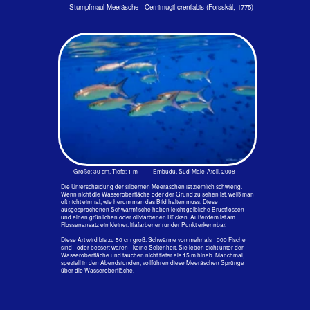
Größe: 40 cm, Tiefe: 1 m Eriyadhu, Nord-Male-Atoll, 1994
Die Stumpfmaul-Meeräschen Cernimugil crenilabis schwimmen
auch in der Brandung bei starkem Wellenschlag und Strömungen
dicht unter der Wasseroberfläche. Das Foto entstand auf der
östlichen Seite der Insel Ellaidhoo, wo das Schwimmen im flachen
Wasser an diesem Tag fast schon gefährlich war.
Großschuppen-Meeräsche
Ellochelon vaigiensis (Quoy & Gaimard, 1825)
E: Squaretail mullet , F: Mulet à grandes écailles , J: Ko-bora, D: Ko-bora
Größe: 30 cm, Tiefe: 1 m Embudu, Süd-Male-Atoll, 2008
Großschuppen-Meeräsche - Ellochelon vaigiensis