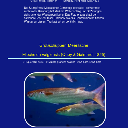
Größe: 40 cm, Tiefe: 3 m Embudu, Süd-Male-Atoll, 2008
Da sie sich vorzugsweise im flachen Wasser wohlfühlen, bekommen
Taucher sie kaum zu sehen. Hier kommt kein Taucher her.
Vorkommen: Indo-Westpazifik.
Knochenfische - Index
Home
< Papageifische 4
> Barrakudas