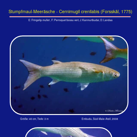
Größe: 40 cm, Tiefe: 3 m Embudu, Süd-Male-Atoll, 2008
Stumpfmaul-Meeräschen streifen schon mal einzeln umher und stecken
den Kopf aus dem Wasser - natürlich nicht um zu sehen was so los ist.
Sie fressen auch Insekten. Man hat sie in ihren Mägen gefunden.
Größe: 50 cm, Tiefe: 1 m Embudu, Süd-Male-Atoll, 2008
Die Meeräschen an den unruhigen Touristeninseln sind selten
geworden. Auch werden sie von den Einheimischen gerne
geangelt weil sie gute Speisefische sind. Eigentlich war ja den
Fischern das Fischen an den Riffen der Hotelinseln verboten.
Anfang der 80er Jahre war die Anzahl der Individuen in der
Schulen der Meeräschen gewaltig höher.