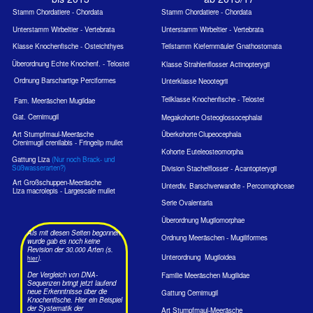
Unterordnung Mugiloidea
).
hier
Der Vergleich von DNA-
Familie Meeräschen Mugilidae
Sequenzen bringt jetzt laufend
neue Erkenntnisse über die
Gattung Cernimugil
Knochenfische. Hier ein Beispiel
der Systematik der
Art Stumpfmaul-Meeräsche
Knochenfische am Beispiel der
Cernimugil crenilabis Fringelip mullet
Meeräschen.
Gattung Ellochelon
Art Großschuppen-Meeräsche
Ellochelon vaigiensis - Largescale mullet
Meeräschen - Mugilidae
Meeräschen haben einen spindelförmigen, lang gestreckten Körper
mit einem sehr kleinen Kopf, kleinem Maul und einem kräftigen
Schwanzstiel mit meist leicht gegabelter, aber großer
Schwanzflosse.
Von den beiden weit auseinander stehenden Rückenflossen hat die erste
4 harte Stacheln. Symmetrisch zu den beiden Rückenflossen angeordnet
sind die ebenso kleinen Bauchflossen.
Derzeit (2022) fast man in 27 Gattungen in 80 Arten zusammen. Einige
Meeräschen haben eine wirtschaftliche Bedeutung. Ihr muskulöses
Fleisch schmeckt gut. Meeräschen der Gattung Liza (laut Fishbase 20
Arten) können 12 m weite Sprünge vollführen..
Die Meeräschen leben in Küstennähe von Algen, Fischeiern und Larven
aller möglichen marinen Tieren. Einige Arten zeigen eine große Toleranz
gegenüber Süßwasser und leben z. B. im Indus und im Euphrat und
Tigris. Es gibt erfolgreiche Versuche sie in Fischfarmen zu züchten. An
den Inseln der Malediven konnten vom Autor nur zwei (oder 3?) Arten
aufgenommen werden.
Stumpfmaul-Meeräsche - Cernimugil crenilabis (Forsskål, 1775)
E: Fringelip mullet , F: Perroquet bossu vert, J: Kanmuribudai, D: Landaa