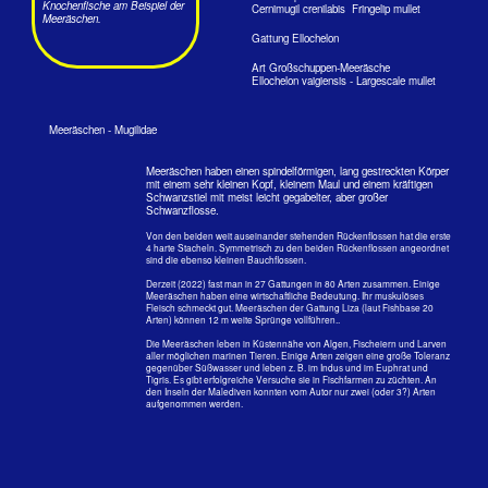
Größe: 40 cm, Tiefe: 3 m Embudu, Süd-Male-Atoll, 2008
Größe: 40 cm, Tiefe: 3 m Embudu, Süd-Male-Atoll, 2008
Am besten zu erkennen sind die Stumpfmaul-Meeräschen an der
dunklen Färbung oberhalb des Maule und der Augen.