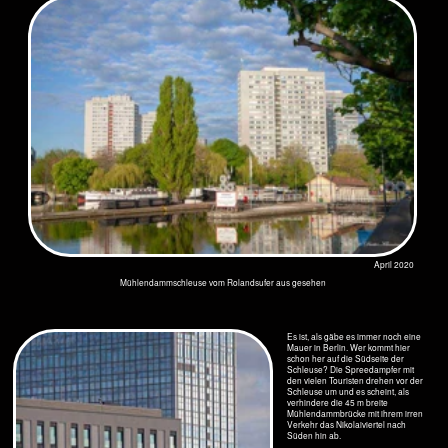
Urkunden reichen bis 1298
zurück.
April 2020
Schleppdampfer „
“, Bj. 1950
Volldampf
Die beiden wertvollsten Schiffe
sind die Schleppdampfer
„Andreas“ und „Volldampf“,
April 2020
Schleppdampfer „Andreas“ “, Bj. 1950
April 2020
Schiffe im Museumshafen an der Fischerinsel
Märkisches Museum