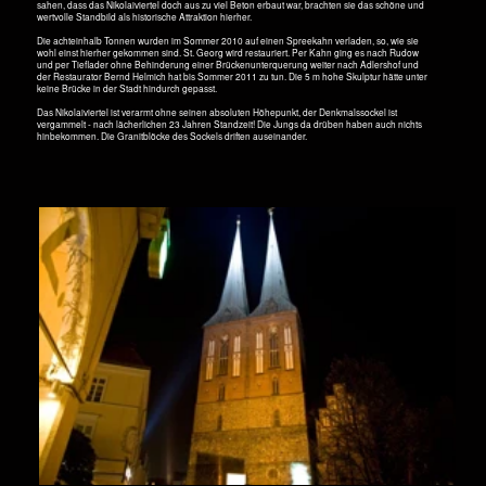
20. Oktober 2008, 21:19, Die Nicolaikirche, eines der ältesten Gebäude Berlins
"Ecclesia S. Nicolai confessoris in Berlin" anno 18. April 1264
Das ist das Datum, zu dem der Bischof Heinrich von Brandenburg in einem Schreiben die Kirche
erwähnte. Sie war also am Karfreitag 2014 genau 750 Jahre alt und ist damit das älteste
Gebäude Berlins. Der Bischof erließ allen, die beim Bau halfen oder spendeten 40 Tage
Fastenzeit und somit kein Fegefeuer wenn sie ihren knurrenden Magen beruhigten. Puh - wie
großzügig die Knacker sein konnten wenn es nichts kostete...
Aber Berlin ist älter. Es ist halt nur die erste schriftliche Erwähnung. Der Baustil? Schwer zu sagen.
Zuerst war es wohl eine spätromanische Basilika aus Feldsteinen. Reste davon sind unter den
Türmen zu sehen. Im Laufe der Jahrhunderte wurde die Kirche oft umgebaut. So zur
frühgotischen Hallenkirche aus Backsteinen.
Auf einem Gemälde von 1827 hat die Kirche nur einen Spitz- und einen Stummelturm. Der zweite
Turm kam erst 1876 hinzu. Die Kirche, die schon sehr lange nicht mehr als Gotteshaus dient, hatte
nahezu kulturhistorischen Rang in Europa. Im 17. Jahrhundert wirkten hier Paul Gerhardts und
Johannes Crüger, Pfarrer und Kantor, und u. a. der Stadtpfeifer Jakob Hintze. Sie schufen einige
der bekanntesten Kirchenlieder.
Der letzte Gottesdienst fand am 5. November 1939 hier statt. Man feierte den 400. Jahrestag der
Einführung der Reformation in Brandenburg. Danach sollte der Bau restauriert werden. Aber es
kam anders. Im Juni 1944 wurden die Türme weggebombt, im April 1944 brannte der Dachstuhl
ab. Verwitterung ließ bei einem Sturm 1949 das Gewölbe einstürzen.
Der Osten feierte 750 Jahre Berlin. Zum 14.Mai 1987 war das Haus im Mittelpunkt des aus Beton
errichteten Nikolaiviertel renoviert. Am 11. Januar 1991 fand hier die konstituierende Sitzung des
Abgeordnetenhauses des wiedervereinigten Berlins statt. Heute werden hier nur noch
wechselnde Ausstellungen gezeigt. Sakral wird das alte Gebäude nicht mehr genutzt - mangels
Gläubigen?