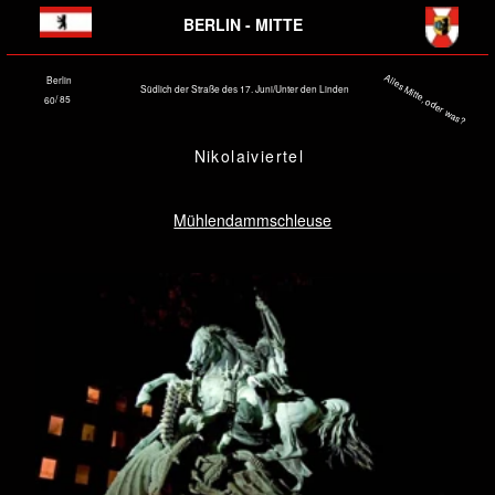
BERLIN - MITTE
Alles Mitte, oder was?
Berlin
Südlich der Straße des 17. Juni/Unter den Linden
/ 85
60
Nikolaiviertel
Mühlendammschleuse
20. Oktober 2008, 21:25: St. Georg kämpft noch immer mit dem Drachen