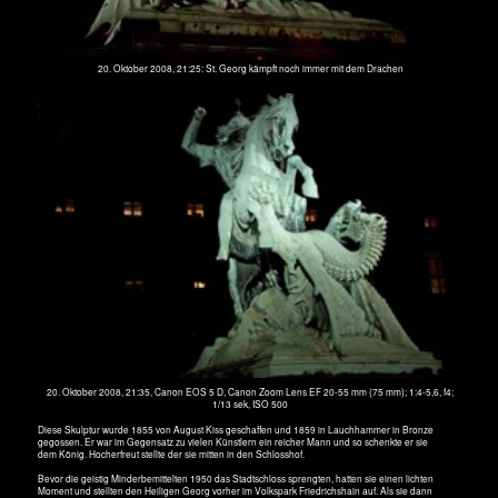
20. Oktober 2008, 21:35, Canon EOS 5 D, Canon Zoom Lens EF 20-55 mm (75 mm); 1:4-5,6, f4;
1/13 sek, ISO 500
Diese Skulptur wurde 1855 von August Kiss geschaffen und 1859 in Lauchhammer in Bronze
gegossen. Er war im Gegensatz zu vielen Künstlern ein reicher Mann und so schenkte er sie
dem König. Hocherfreut stellte der sie mitten in den Schlosshof.
Bevor die geistig Minderbemittelten 1950 das Stadtschloss sprengten, hatten sie einen lichten
Moment und stellten den Heiligen Georg vorher im Volkspark Friedrichshain auf. Als sie dann
sahen, dass das Nikolaiviertel doch aus zu viel Beton erbaut war, brachten sie das schöne und
wertvolle Standbild als historische Attraktion hierher.
Die achteinhalb Tonnen wurden im Sommer 2010 auf einen Spreekahn verladen, so, wie sie
wohl einst hierher gekommen sind. St. Georg wird restauriert. Per Kahn ging es nach Rudow
und per Tieflader ohne Behinderung einer Brückenunterquerung weiter nach Adlershof und
der Restaurator Bernd Helmich hat bis Sommer 2011 zu tun. Die 5 m hohe Skulptur hätte unter
keine Brücke in der Stadt hindurch gepasst.
Das Nikolaiviertel ist verarmt ohne seinen absoluten Höhepunkt, der Denkmalssockel ist
vergammelt - nach lächerlichen 23 Jahren Standzeit! Die Jungs da drüben haben auch nichts
hinbekommen. Die Granitblöcke des Sockels driften auseinander.