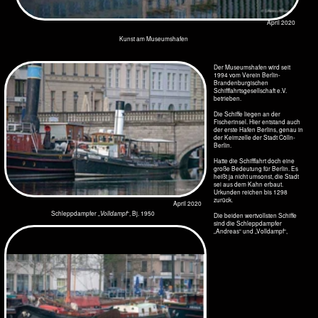
Berlin Index
Literaturverzeichnis Berlin
Home
< Gendarmenmarkt
> Schloss Charlottenburg