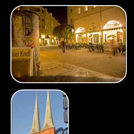
Nikolaiviertel vom 5. Stock der Infobox des Humboldt Forums aus gesehen (März 2014)
Den 2. Weltkrieg und der Abrisswut der alten Männer in Ostberlin haben
nur wenige Bürgerhäuser des 18. Jhd. überlebt.
Das Haus hat eine bewegte Geschichte. 1760 wechselte es den Besitzer.
Friedrich Wilhelm Diterichs (1702-1782) baute es grundlegend um. Ab
1762 bekam es eine Barockfassade und 1804 wurde die wieder gegen
eine klassizistische umgebaut. Sie bekam Zinnvasen auf der Attika und
statt eines Steildaches ein Mansardendach.
Der Tabakhändler W. F. Ermeler nutzte es als
Trockenboden für seinen Tabak. Er erwarb das
Haus 1824 und es blieb im Familienbesitz bis
1914. Das Haus wurde an die Stadt verkauft
mit einer Auflage: Es durfte bis 1965 im
Inneren nicht verändert werden.
1932 zog ein Teil des Märkischen Museums
hier ein. 1945 die Ratsbibliothek und das
Stadtarchiv ein, die Kriegsschäden wurden
erst 1952/53 beseitigt. Es war das einzige
Gebäude von Wert, das erhalten geblieben
war. Die Anschrift war Breite Str. 11
1968/69 wurde es abgerissen und am
Märkischen Ufer 10 so originalgetreu wie
möglich wieder aufgebaut.
Ermelerhaus im Nikolaiviertel an der Spree