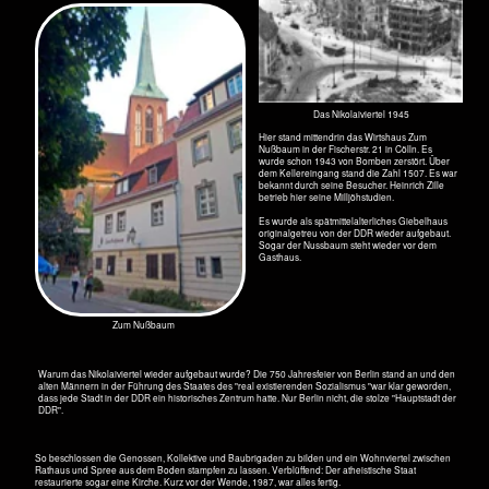
schon her auf die Südseite der
Schleuse? Die Spreedampfer mit
den vielen Touristen drehen vor der
Schleuse um und es scheint, als
verhindere die 45 m breite
Mühlendammbrücke mit ihrem irren
Verkehr das Nikolaiviertel nach
Süden hin ab.
Selbst den Besuch aus Übersee
führt man maximal bis zur
Museumsinsel, zum Dom und zum
Lustgarten, aber doch nicht hier her.
Gut, es gibt den Museumshafen, das
Märkische Museum und viel
hässliche Hochhäuser mit nicht
gerade attraktiven Parkplätzen
davor - was ist das aber gegen
Nofretete?
Beschämt muss hier zugegeben
werden, dass man keine fünf Mal im
Leben hier hergekommen ist. Und
dass, obwohl man einen Teil der
Kindheit nahe dem
Monbijoupark
verbracht hat.
September 2020
Hübsch haben sie es hier, hübsch häßlich
April 2020