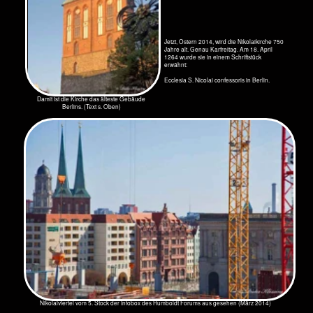
Das Nikolaiviertel 1945
Hier stand mittendrin das Wirtshaus Zum
Nußbaum in der Fischerstr. 21 in Cölln. Es
wurde schon 1943 von Bomben zerstört. Über
dem Kellereingang stand die Zahl 1507. Es war
bekannt durch seine Besucher. Heinrich Zille
betrieb hier seine Milljöhstudien.
Es wurde als spätmittelalterliches Giebelhaus
originalgetreu von der DDR wieder aufgebaut.
Sogar der Nussbaum steht wieder vor dem
Gasthaus.
Zum Nußbaum
Warum das Nikolaiviertel wieder aufgebaut wurde? Die 750 Jahresfeier von Berlin stand an und den
alten Männern in der Führung des Staates des "real existierenden Sozialismus "war klar geworden,
dass jede Stadt in der DDR ein historisches Zentrum hatte. Nur Berlin nicht, die stolze "Hauptstadt der
DDR".
So beschlossen die Genossen, Kollektive und Baubrigaden zu bilden und ein Wohnviertel zwischen
Rathaus und Spree aus dem Boden stampfen zu lassen. Verblüffend: Der atheistische Staat
restaurierte sogar eine Kirche. Kurz vor der Wende, 1987, war alles fertig.