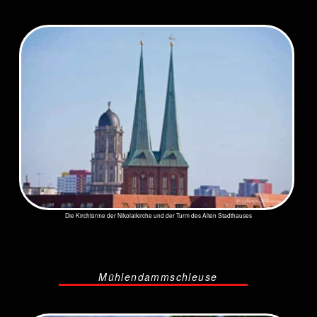
Mühlendammschleuse vom Rolandsufer aus gesehen
Museumshafen
April 2020
Kunst am Museumshafen
Der Museumshafen wird seit
1994 vom Verein Berlin-
Brandenburgischen
Schifffahrtsgesellschaft e.V.
betrieben.
Die Schiffe liegen an der
Fischerinsel. Hier entstand auch
der erste Hafen Berlins, genau in
der Keimzelle der Stadt Cölln-
Berlin.
Hatte die Schifffahrt doch eine
große Bedeutung für Berlin. Es
heißt ja nicht umsonst, die Stadt
sei aus dem Kahn erbaut.