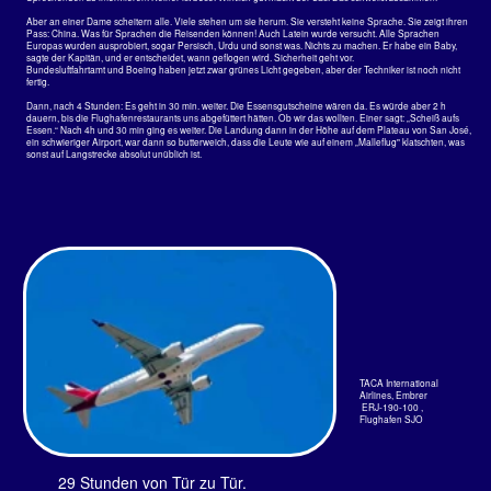
Ist das nicht schön das endlich der Strand bebaut wird?
Die Baustelle gleich hinter
dem kleinen idyllischen Hotel
Pochote Grande war etwas
besonderes. Nicht nur, dass
sie die schöne Wucht vonJaco
für immer mit ihren 13
Stockwerken versaute,
sondern auch, weil sie
Schwarzgeld aus der USA
nach Costa Rica brachte. Die
USA hatten 2005 die acht auf
Steuersünder erhöht.
Die Firma, die diesen Hotel
Klotz dort baute, hatte auch
den Flughafen von San José
errichtet. Die Baustelle hatte
etwas besonderes. Obwohl
bis 22:00 Uhr gearbeitet
wurde, war von der Baustelle
her kein einziger laut zu
hören. Der einzige laut der ab
und zu zu hören war, war das
Signal von
rückwärtsfahrenden LKWs.
Okay, das war eine
Meisterleistung, die ich so
noch nirgends auf der Welt
gehört habe. Aber der
Schaden der Bucht, gefühlt
eine der letzten auf der Welt,
die unbebaut waren, wo die
Häuser nicht höher als die
Palmen waren, ist für immer
dahin.