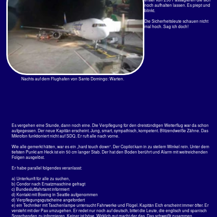
Shuttle Bus zu Europcar in San José, 2h warten. Der Tojota RAW4 hat nichts mehr von der alten
Landmaschine früherer Zeiten. Er fährt sich wie eine Luxuslimousine mit dem Fahrkomfort einer E-Klasse.
Sanft schnurrt er auf der alten, sehr kurvenreichen Straße die 100 km über die Berge runter zum Meer. Ob
die große Kiste noch ins Gelände passt?
Atemberauschende Ausblicke in tiefe Täler, alte, mächtige Bäume. Kein Verkehr. Samba tanzend
eineinhalb Stunden durch die Kurven bis es quietscht. Komisch, wieder kuppeln zu müssen.
Der Verkehr samt 40-Tonner Marck Trucks quält sich jetzt über die neue Autobahn mit den vielen
Mautstellen.
Nach nicht mal 29 Stunden und ca. 40 Stunden ohne Schlaf ist man dann doch angekommen, irgendwann
um 14:00 Uhr Ortszeit in Jacó. Schnell einige Biere - Imperiales natürlich! - aus der Kühltruhe,
vorsichtshalber erst mal aus dem Glas. Trotzdem sind noch kleine Eisstücke drin. Einen Augenblick noch
und dann die Kehle runter laufen lassen. Bloß nie wieder absetzen.... Der Bierpreis für die Flasche 0,3
Imperial ist von 1200 in 2013 auf 1500 Colones (2,30€) gestiegen. Bei der Hitze (36°) schmeckt schon das
erste besser als in der Bretterbude.
Müde? Na klar! 7 Stunden Zeitunterschied, Jetlag. Aber ein alter Indianertrick sagt, erst schlafen gehen,
wenn es am Ort Nacht ist. Und 10 Stunden durchschlafen! Man, tat das gut!
¡La pura vida!
Condor D-ABUZ wird in San José für den Rückflug fertig gemacht
Ungebrochener Bauboom gegen ungebrochenen Leerstand in
Jacó