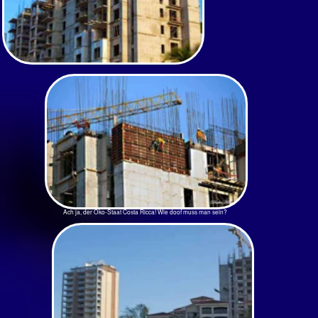
Jacó in blödester Bebauung 2015 - vieles steht leer. Die sägen Palmen ab damit der Blick aufs Meer gegeben
ist.
Anreise ohne besondere Vorkommnisse - nur lange
Angekommen
Es ist heiß. Drüben, auf dem Dachfirst,
läuft eine Iguana negra lang und nickt
drohend mit dem Kopf. Der andere
Schwarze Leguan (Bild) macht
vorsichtshalber einen großen Bogen über
die Dachschräge. Alles was flüssig und kalt
ist, könnte man jetzt in sich hineinschütten.
Man ist da, aber noch nicht angekommen.
Die Begrüßung ist herzlich, alleine der
Pacific spuckt einen sofort wieder aus.
Hieß das nicht Katze auf dem heißen Blechdach?
Die LA NATIÓN hat als Aufmacher heute:
EE.UU. en alert histórica nevada!
Historischer Schneesturm in den USA.
Bitte, dann doch lieber Hitze, an die man
sich morgen schon gewöhnt hat.
28h hat die Reise gedauert, ohne Schlaf,
inklusive 4h warten auf den Jeep.
Trotzdem, ein alter Indianertrick sagt, bei
so einem Zeitunterschied (+7h) erst
hinlegen wenn die anderen auch schlafen
gehen. Nächsten Tag Geld tauschen, Flor
de Caña kaufen, die Blume des
Zuckerrohrs aus den ehemaligen
"Heimatland" Nicaragua, Eiswürfel, sich um
Internet kümmern. Auf dem Zimmer geht
WLAN nicht. Ebenso die SIM-Karte von
Claro versagt hier. Na fein.
Es ist alles sehr teuer geworden. Muss der
Dragi gerade jetzt seine Milliarden
drucken?
Das erste mal bei den Krokodilen hat dann
doch schon Spaß gemacht. Traurig nur,
dass Kumpel Jason die Frau nach 8
Jahren davon gelaufen ist. Tornado aber,