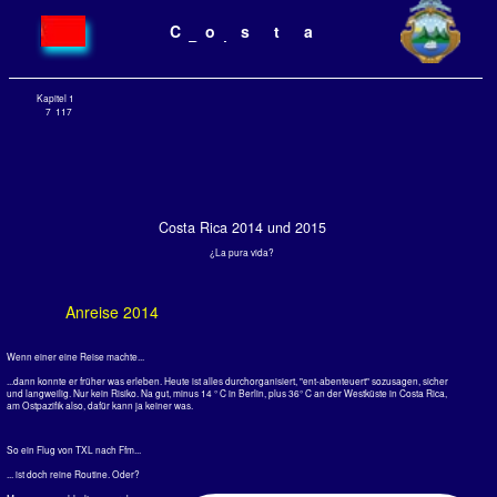
Costa
Rica
Kapitel 1
7
117
Costa Rica 2014 und 2015
¿La pura vida?
Anreise 2014
Wenn einer eine Reise machte...
...dann konnte er früher was erleben. Heute ist alles durchorganisiert, "ent-abenteuert" sozusagen, sicher
und langweilig. Nur kein Risiko. Na gut, minus 14 ° C in Berlin, plus 36° C an der Westküste in Costa Rica,
am Ostpazifik also, dafür kann ja keiner was.
So ein Flug von TXL nach Ffm...
... ist doch reine Routine. Oder?
Massenmenschhaltung vor dem
Schalter der LH, gefühlte 10 km
laufen auf dem Frankfurter
Flughafen ohne einen Schalter
der Condor zu finden (Bordkarte
fehlte noch), kaum einer der
Abfertigungschalter besetzt, wo
man fragen könnte, alles schlecht
ausgeschildert, um von A52 den
Aufzug in den endlosen Gang zu
Terminal B, Gate B62, zu finden.
Wirklich, das Gefühl, in früheren
Jahren ein herzlich willkommener
Gast der Fluggesellschaften zu
sein – war da mal was?