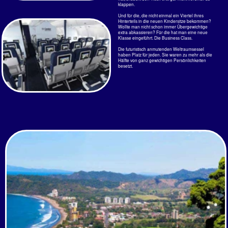
starke Thermik der Küstenlinie nicht
Heute Nacht hat es geregnet.
überwinden.
Und so sagt die App Weather Pro noch drei Tag
Gewitter voraus, meistens Nachts. Verblüffend wie die
Angaben stimmen. Die tiefste heute Nacht gemessene
Temperatur waren 26,4°C.
Das Wettergeschehen um den kalten Humboldtstrom ist
lange noch nicht erforscht. Es sieht aber so aus, als
hätte die Menschheit schon alles zerstört bevor die
chaotischen Zusammenhänge überhaupt verstanden
werden. Wenn so früh im Jahr hier in Costa Rica
Phänomene zu beobachten sind, die es noch nie gab,
was bedeutet es dann für das Weltklima? Bekommt
Indien den Monsunregen? Walzen die Hurrikane die
USA nieder? Das wird ein spannendes Jahr,
zumindestens für "Athmosphärenphysiker" - wenn sie
sich nicht als "Wetterfrösche" oder gar "Meteounrologen
für Wetternachhersage" verscheißern lassen wollen.
Sonntags
Sonntag, da verkrümelt man sich
am besten, weg von der Küste. Da