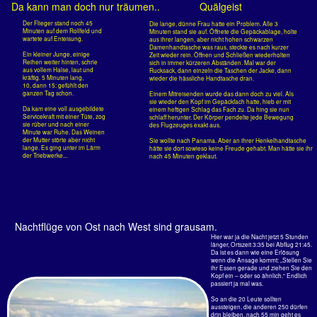
und kracht runter.
Hard Touch Down
Wie schön, wenn es hell wird
Die Boeing setzt so hart auf, wie man
es bei Flügen ca. 36 mal um die Erde
noch nicht erlebt hat.
Die Maschine dockt an, die Leute, die
am kalten Atlantik Billigurlaub
machen wollen, steigen aus. Dann
die Ansage, die Regierung hat
beschlossen, alle müssen raus, alles
muss zur Sicherheitskontrolle.
Je kleiner und unbedeutender die
Länder, desto bescheuerter sind sie.
Das war schon immer so.
Wer vorne sitzt, ist eher draußen. Halt,
noch nicht gehen! Was soll´s. Dem
Mädchen die Transitkarte aus der
Hand gerissen und bis zur
Sicherheitskontrolle gelaufen.
Der Flughafen von Santo Domingo ist eigentlich problemlos anzufliegen
Ein Mann und eine Frau von der
Sicherheit kramen in der Handtasche
einer alten Dame rum. Da, der
Rahmen. Nach dem Motto, man erlebt
ja sonst nichts, mit dem schweren
Rucksack mit dem Fotozeug und
Rechner einfach durchgelaufen, als
erster von 250 Passagieren die sich
noch aufhalten lassen. Es piept und
blinkt.
Die Sicherheitsleute schauen nicht
mal hoch. Sag ich doch!
Nachts auf dem Flughafen von Santo Domingo: Warten.
Es vergehen eine Stunde, dann noch eine. Die Verpflegung für den dreistündigen Weiterflug war da schon