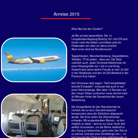
Steigt die Temperatur langsam
an, saugt die Sonne Feuchtigkeit
nach oben und das dunkle Blau
wandelt sich in in ein milchiges
hellblau, von dem sich die
schneeweißen Cumuluswolken
aber gut abheben. Hauptsache
der Passatwind hält an.
Über der Küstenlinie baut sich
eine Thermik auf, die mehr
Pelikane als in den vergangenen
Jahren zum Gleiten nutzen.
Der Himmel um 8:00 Uhr
Ohne jeden Flügelschlag ziehen
sie mal nach Norden, mal
entgegengesetzt, ohne
erkennbares Ziel dahin. Meistens
sind es zwischen 10 und 20
Vögel in einer V-Formation.
Wollte ja nur mal fragen, ob da
nicht mitten im Winter eine Lust
auf den Sommer und auf eine
Reise tief in den Süden
aufkommt.
Der Himmel um 12:00 Uhr
Playa Jacó
Seltsame Wetterphänomene
An Regen im Februar kann sich
Genau über dem Gebiet, das auf
hier keiner erinnern. 2 Stunden
der Erde Dreiviertel des Wetters
tobte ein Gewitter über den
beeinflusst, liegt Anfang Februar
niedrigen Bergen an der Jacó Bay.
2015 ein starkes Tiefdruckgebiet -
Die Blitze zuckten mal waagerecht,
vor der Westküste Südamerikas
mal senkrecht in so dichter
am Äquator. Dort, wo der El Niño
Reihenfolge wie es bei uns nicht zu
und La Niña entstehen, die das
sehen ist. Nur wenig Donnergrollen
Weltklima regelmäßig
war zu hören.
durcheinander bringen, schaufelt
das Tief, linksdrehend, über
Diese Wolkenformation liegen jetzt
Venezuela, Kolumbien und der
schon seit Tagen dort fest. Sie
Caribe Wolken, Gewitter und
sollten eigentlich nach Westen über
Regen nach Panama und Costa
den Pacific weiter ziehen.
Rica von Südost heran.
Wahrscheinlich können sie aber die