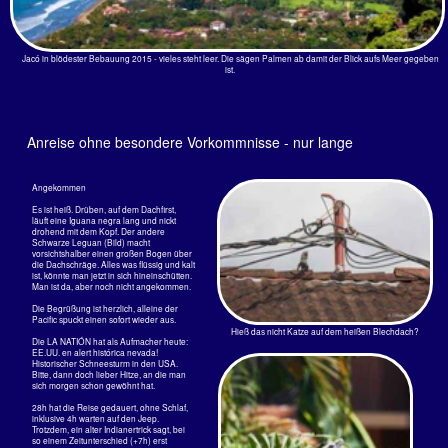
kommen die Ticos aus der
Hauptstadtregion und dann sind so
5 von ihnen pro Kilometer am
Strand zu sehen, vollkommen
überfüllt also. Josef aus Chicago
hat mal wieder einen riesigen Jeep
gemietet. Der ist so groß, da sieht
man über die Motorhaube nicht.
Was aber viel schlimmer ist, die
Straße vor dem Wagen sieht man
auch erst vor dem nächsten Dorf.
Muss mal schauen, was da für
eine Marke hinten draufsteht.
Ziemlich weit weg ist eine felsige
Dann kam ein Quad angeknattert,
Bucht. Da wollten wir das Ding
so`n Motorrad mit 4 Rädern. Gerade,
mal im Gelände ausprobieren. Na
als ich mich richtig ärgern wollte,
ja, ging so.
hielt der neben mir und meinte:
¡Holla Dieter!ì ¿Quetal?. Es war
In die Bucht haben sich nur ein
Diego, der Bruder vom Bruder, des
oder zwei Autos runter getraut.
Bruders... von den Crocodile men
Es gab auch eine Stelle zwischen
aus Tárcoles. Kann man denn gar
den Felsen wo die Wellen nicht
nicht mehr Inkognito reisen? Ich
so hoch waren und man baden
kauf mir ne große Sonnenbrille...
konnte.
Costa Rica Index
Home
< Anreise 2013
2016-Eine Bilanz >