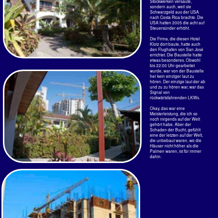
Der Chinaman wird sagen: "Sehl kompfoltabel
leist del Eulopäel!" -zuhause sitzt auch er auf
einer Hühnerstange. Wer aber 15 Stunden auf
den neuen Sitzen ausharren muss, kommt nach
30 Minuten hinter die Gemeinheit der neuen
Bestuhlung.
Die Aulagefläche für die Oberschenkel ist
nämlich viel zu kurz. Das wird dadurch
kompensiert, dass die Sitzhöhen abgesenkt
wurde. Die Knie sollen die Oberschenkel
entlasten. Mit ausgestreckten Beinen - so fern
möglich zu sitzen - wird so zur Qual. Auch sich
seitlich hinzusetzen, um die Beine vielleicht in
den Gang zu bekommen, geht nicht. Der Sitz ist
zu schmal. Und wer eine Gürtellänge von > 1m
hat, braucht den Tisch erst gar nicht herunter zu
klappen.
Und für die, die nicht einmal ein Viertel ihres
Hinterteils in die neuen Kindersitze bekommen?
Wollte man nicht schon immer Übergewichtige
extra abkassieren? Für die hat man eine neue
Klasse eingeführt. Die Business Class.
Die futuristisch anmutenden Weltraumsessel
haben Platz für jeden. Sie waren zu mehr als die
Hälfte von ganz gewichtigen Persönlichkeiten
besetzt.