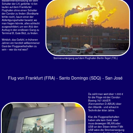
Sonnenuntergang auf dem Flughafen Berlin-Tegel (TXL)
Flug von Frankfurt (FRA) - Santo Domingo (SDQ) - San José
(SJO)
Da zahlt man weit über 1.000 €
für die Flüge mit der Condor-
Boeing 767-300ER
(Kennzeichen D-ABUA) über
den Atlantik - und schaut in
Technik der 80er Jahre.
Klar, die Fluggesellschaften
haben alle kein Geld, aber
muss deswegen WLAN oder
USB an den Sitzen fehlen? Mit
USB wäre die Stromversorgung
der eigenen Geräte gesichert...
Die klapprige Boeing 767-
300ER hatte das Kennzeichen
D-ABUA. Der Erstflug war am
02.10.1992. Entsprechend sah
der Koffer innen auch aus.
Schon oft mit dem geflogen.
Der Rahmen der flauen
Displays ist dick wie ein
Entertainment der Lächerlichkeit
Oberschenkel, das Dislay
laue Nachkriegsware, in
den Gepäckfächern wellte sich
die Verkleidung, die WC....
Ausgebucht, was man aber
weit vorne bei einem guten
Glas Wein nicht so merkte. So,
und nun 10:50 Stunden
stillsitzen, über den Atlantik zur
Zwischenlandung in Santo
Domingo, Dominikanische
Republik, grausamer Weise
von einigen Zeitgenossen
(vorwiegend aus einer
untergegangenen dt. Rep.)
„Domrep“ genannt. Über 10
Stunden also.
Macht der das während des Fluges auch?