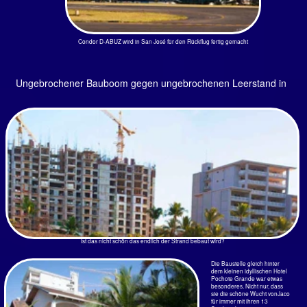
Rechts zum Vordergrund, die ursprüngliche Bebauung. Der Druck,
den die Bauherren das Betonklotz veranstalteten, um den Besitzer
aus diesem kleinen Haus und aus dem Nebenstehenden Hotel
Pochote Grande herauszubekommen war ziemlich groß. Der
Betonklotz brauchte Parkplätze.
Diese Hochhausbauten waren das Ende von schöner Natur in
naturbelassener Wucht. Die gleichen Fehler wurde überall in der Welt
gemacht. Aber was bauen Sie nun zu? Die schön gelegenen buchten
werden knapp auf der Welt. Das ist wirklich richtig traurig. Hier sind es
die Amis, die mit ihrem Geld um sich werfen. Sie brachten ihr
Schwarzgelb hier in Sicherheit.
Anreise 2015
Alles Neu bei der Condor?
Ja! Bis auf das wesentliche. Die 12
Langstreckenflugzeug Boeing 767-300 ER sind
immer noch die selben und haben jetzt ein
Flottenalter von über 20 Jahre erreicht.
Aber innen sind sie Runderneuert.
Teppichboden, Wandverkleidung, Gepäckfächer,
Toiletten, TV für jeden - alles neu. Die Sitze
natürlich auch. Jeder Durchschnittschinese mit
einer Körpergröße von 1,60 m und 50 kg
Gewicht wird seine wahre Freude an den 30 Zoll
in der Holzklasse und den 35 Zoll Abstand in der
Premium Eco haben.