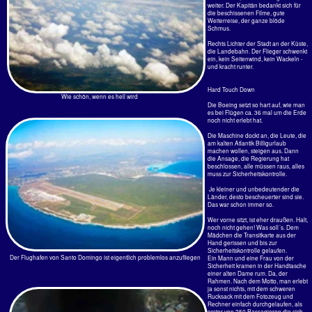
aufgegessen. Der neue Kapitän erscheint. Jung, smart, sympathisch, kompetent. Blitzendweiße Zähne. Das
Mikrofon funktioniert nicht auf SDQ. Er ruft alle nach vorne.
Wie alle gemerkt hätten, war es ein „hard touch down“. Der Copilot kam in zu steilem Winkel rein. Unter dem
tiefsten Punkt am Heck ist ein 50 cm langer Stab. Der hat den Boden berührt und Alarm mit weitreichenden
Folgen ausgelöst.
Er habe parallel folgendes veranlasst:
a) Unterkunft für alle zu suchen,
b) Condor nach Ersatzmaschine gefragt
c) Bundesluftfahrtamt informiert
d) Kontakt mit Boeing in Seattle aufgenommen
d) Verpflegungsgutscheine angefordert
e) ein Techniker mit Taschenlampe untersucht Fahrwerke und Flügel. Kapitän Eich erscheint immer öfter. Er
versteht mit der Pax umzugehen. Er redet nur noch auf deutsch, bittet die Leute, die englisch und spanisch
Sprechenden zu informieren. Keiner ist böse. Wirklich gut macht der das. Das schweißt zusammen.
Aber an einer Dame scheitern alle. Viele stehen um sie herum. Sie versteht keine Sprache. Sie zeigt ihren
Pass: China. Was für Sprachen die Reisenden können! Auch Latein wurde versucht. Alle Sprachen
Europas wurden ausprobiert, sogar Persisch, Urdu und sonst was. Nichts zu machen. Er habe ein Baby,
sagte der Kapitän, und er entscheidet, wann geflogen wird. Sicherheit geht vor.
Bundesluftfahrtamt und Boeing haben jetzt zwar grünes Licht gegeben, aber der Techniker ist noch nicht
fertig.
Dann, nach 4 Stunden: Es geht in 30 min. weiter. Die Essensgutscheine wären da. Es würde aber 2 h
dauern, bis die Flughafenrestaurants uns abgefüttert hätten. Ob wir das wollten. Einer sagt: „Scheiß aufs
Essen.“ Nach 4h und 30 min ging es weiter. Die Landung dann in der Höhe auf dem Plateau von San José,
ein schwieriger Airport, war dann so butterweich, dass die Leute wie auf einem „Malleflug" klatschten, was
sonst auf Langstrecke absolut unüblich ist.
TACA International
Airlines, Embrer
ERJ-190-100 ,
Flughafen SJO
29 Stunden von Tür zu Tür.