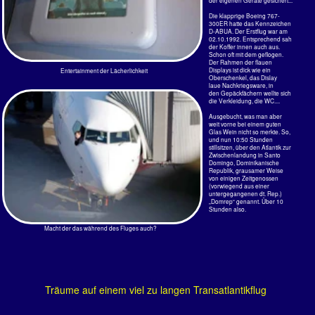
Träume auf einem viel zu langen Transatlantikflug
Da kann man doch nur träumen..
Quälgeist
Der Flieger stand noch 45
Die lange, dünne Frau hatte ein Problem. Alle 3
Minuten auf dem Rollfeld und
Minuten stand sie auf. Öffnete die Gepäckablage, holte
wartete auf Enteisung.
aus ihrer langen, aber nicht hohen schwarzen
Damenhandtasche was raus, steckte es nach kurzer
Ein kleiner Junge, einige
Zeit wieder rein. Öffnen und Schließen wiederholten
Reihen weiter hinten, schrie
sich in immer kürzeren Abständen. Mal war der
aus vollem Halse, laut und
Rucksack, dann einzeln die Taschen der Jacke, dann
kräftig. 5 Minuten lang,
wieder die hässliche Handtasche dran.
10, dann 15: gefühlt den
ganzen Tag schon.
Einem Mitreisenden wurde das dann doch zu viel. Als
sie wieder den Kopf im Gepäckfach hatte, hieb er mit
Da kam eine voll ausgebildete
einem heftigen Schlag das Fach zu. Da hing sie nun
Servicekraft mit einer Tüte, zog
schlaff herunter. Der Körper pendelte jede Bewegung
sie rüber und nach einer
des Flugzeuges exakt aus.
Minute war Ruhe. Das Weinen
der Mutter störte aber nicht
Sie wollte nach Panama. Aber an ihrer Henkelhandtasche
lange. Es ging unter im Lärm
hätte sie dort sowieso keine Freude gehabt. Man hätte sie ihr
der Triebwerke...
nach 45 Minuten geklaut.
Nachtflüge von Ost nach West sind grausam.
Hier war ja die Nacht jetzt 5 Stunden
länger, Ortszeit 3:35 bei Abflug 21:45.
Da ist es dann wie eine Erlösung
wenn die Ansage kommt: „Stellen Sie
ihr Essen gerade und ziehen Sie den
Kopf ein – oder so ähnlich.“ Endlich
passiert ja mal was.
So an die 20 Leute sollten
aussteigen, die anderen 250 dürfen
drin bleiben, nach 55 min geht es
weiter. Der Kapitän bedankt sich für
die beschissenen Filme, gute
Weiterreise, der ganze blöde
Schmus.
Rechts Lichter der Stadt an der Küste,
die Landebahn. Der Flieger schwenkt
ein, kein Seitenwind, kein Wackeln -