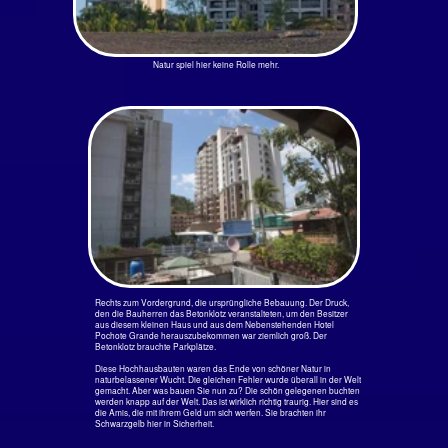
das 7m lange Krokodil vom Rió Tárcoles,
Tarnung ist alles
lässt sich immer noch an seinem
meterlangen Schwanz ziehen, nur, weil er
zu faul ist, sich mit seiner Tonne Gewicht
herum zudrehen und sein riesiges Maul
aufzuklappen. Sag ich doch: Die Hitze eben...
Vom Gummibaum steht fast nichts mehr
Jacó Beach
Wetter
Ganz früh am Morgen ist der
Himmel azurblau. Hoch oben
kreisen Schwalben, Wintergäste
aus dem Norden. Noch sind es
keine 30° C und ein leichter Wind
weht angenehm über die Haut.
Wären die Palmen nicht, könnte
man an einen der seltenen
Hochsommertage bei uns
zuhause denken.