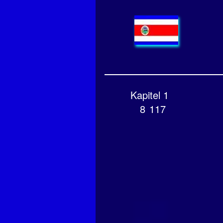
Kapitel 1
8
117