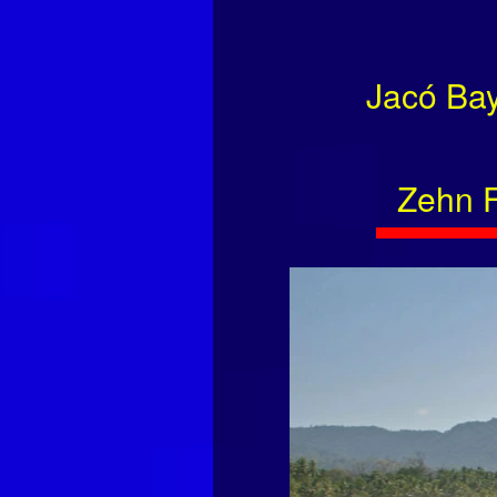
Jacó Ba
Zehn F