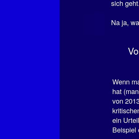
sich geht
Na ja, w
Vo
Wenn man
hat (man
von 2013
kritisch
ein Urte
Beispiel