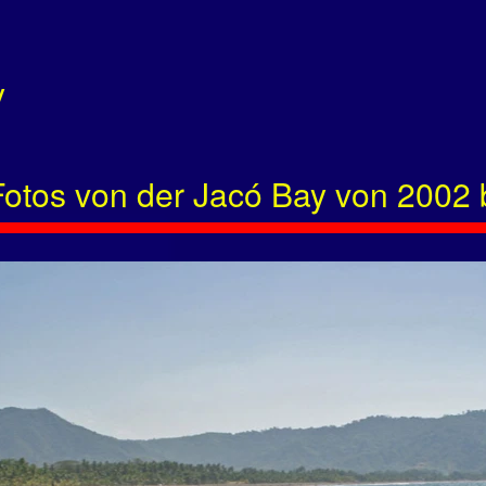
y
otos von der Jacó Bay von 2002 