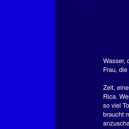
Wasser, d
Frau, die
Zeit, ein
Rica. Wen
so viel T
braucht m
anzuschau