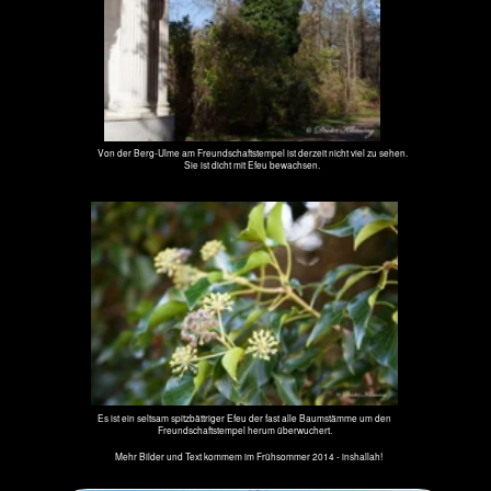
Flatter-Ulme
Das Naturdenkmal ND 35: Die schöne und kerngesunde Flatter-Ulme
auf dem Hof einer Kindertagesstätte an der Geschwister-Scholl-
Sraße an der Südseite des Parks von Sanssouci.
Sanssouci Index
Bäume in Mittelamerika siehe
hier
Home
< Ginko
> Rosskastanien