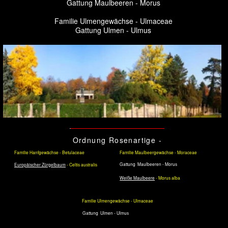
Ordnung Rosenartige -
Rosales
Familie Hanfgewächse - Betulaceae
Familie Maulbeergewächse - Moraceae
Gattung Maulbeeren - Morus
Europäischer Zürgelbaum
- Celtis australis
Weiße Maulbeere
- Morus alba
Familie
Ulmengewächse
- Ulmaceae
Gattung Ulmen - Ulmus
Feld-Ulme
- Ulmus minor
Berg-Ulme
- Ulmus glabra
Flatter-Ulme
- Ulmus aevis
Z ü r g e l b a u m
Ordnung Rosenartige - Rosales
Familie Hanfgewächse - Betulaceae
Europäischer Zürgelbaum - Celtis australis