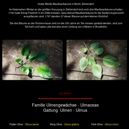
Das untersuchte System:
Feld-Ulme
Parasitoid auf Eiablage
Ulmenblattkäfer
Ulmus minor
Xanthogaleruca luteola
Oomyzus gallercae
Die Arbeit
Akribische Untersuchungen unter Berücksichtigung der aktuellen Forschungen enden in schwer
zulesenden langen Texten und vielen Kurven und Tabellen. In Laboren wurden in Glasbehältern
einerseits Beobachtungen gemacht, wie sie sich orientieren, wo die Ulmensplintkäfer bevorzugt am
Baum ihre Eier ablegen, welche Wege sie auf den Blättern zurück legen und wie sie die Distanzen
überwinden: fliegend oder laufend.
Anderseits werden die Duftstoffe, die die Pflanze bei Gefahr abgibt, aufgefangen und chemisch
analysiert. Es ist schade, im Rahmen dieser Seite hier nicht näher auf diese Diplom- und
Doktorarbeit eingehen zu können. Schließlich geht es hier mehr um die Fotografien der schönen
Bäume im Park von Sanssouci.
Feld-Ulme - Ulmus minor
Diese Feld-Ulme scheint nicht befallen zu
sein, jedenfalls nicht vom Ulmenkäfer. Das
mag daran liegen, dass weit und breit keine
andere Feld-Ulme steht.