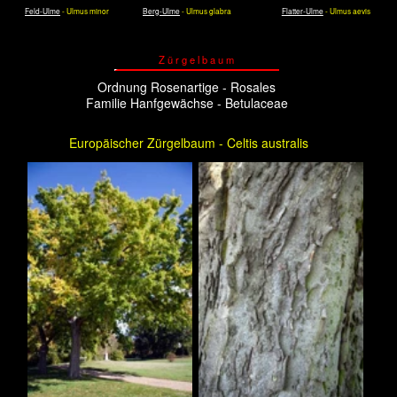
Zwischen Schloss Charlottenhof und den
Die Rinde ist sonst glatt, platzt aber im Alter auf
Römischen Bädern
Hand aufs Herz: Wer hat je von einem
Europäischen oder Südlichen
Zürgelbaum gehort? Und doch gibt es
100 Arten!
Nördlich vom Schloss Charlottenhof,
auf halben Weg zu den Römischen
Bädern, auf den „Tiroler Bergen",
stehen zwei dieser seltenen Bäume.
Der stärkste von ihnen, in 1,30 m Höhe
gemessen (2013), hat einen Umfang
von 2,10 m und ist ca. 16 m hoch.
Der Name Zürgel stammt aus Südtirol.
Dort werden die süßen, essbaren
Steinfrüchte so genannt. Das Holz ist
hart aber elastisch und wird zum
Musikinstrumentenbau verwandt.
Die Blätter sind leicht gesägt und herzförmig