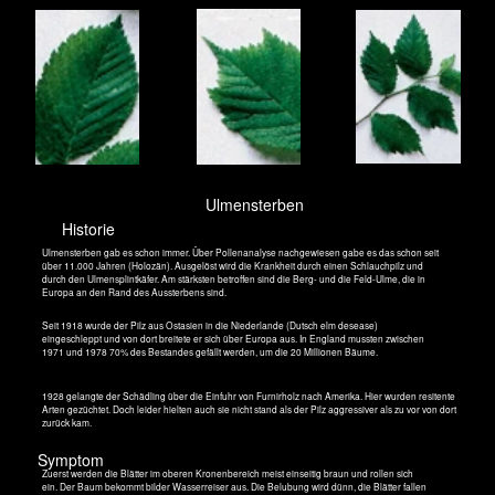
Das Schloss hatte 1797 der Kronprinz, der
spätere König Friedrich Wilhelm I. erworben
und es in den Sommermonaten mit seiner
schönen Frau, der aufgeweckten Königin
Luise von Mecklenburg-Strelitz, bis zu ihrem
Tod 1810 bewohnt.
Die Feld-Ulme hat in Brusthöhe einen
Umfang von 3,80 m. Sie ist ungefähr 26 m
hoch.
Diese Feld-Ulme - Ulmus minor steht im Park des
Schlosses in Paretz
Das erste abgeflückte Blatt der Feld-Ulme zeigte gleich einen Fressfeind. Wahrscheinlich ist es eine Grüne
Stinkwanze Palomena prasina
Sicher ist das nicht, denn es gibt 187 verschiedene Arten. Jedenfalls ist sie nicht parasoid, d. h. die Ulme stirbt nicht
dran. Die Fressspuren am linken Blatt sind aber deutlich zu sehen. Ob die weißen Flecken Parasiten sind? Die
Ulme und ihre Krone sieht aber nicht krank aus.
Berg-Ulme - Ulmus glabra