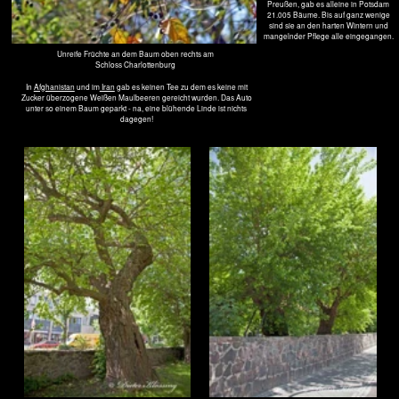
Ulmensterben
Historie
Ulmensterben gab es schon immer. Über Pollenanalyse nachgewiesen gabe es das schon seit
über 11.000 Jahren (Holozän). Ausgelöst wird die Krankheit durch einen Schlauchpilz und
durch den Ulmensplintkäfer. Am stärksten betroffen sind die Berg- und die Feld-Ulme, die in
Europa an den Rand des Aussterbens sind.
Seit 1918 wurde der Pilz aus Ostasien in die Niederlande (Dutsch elm desease)
eingeschleppt und von dort breitete er sich über Europa aus. In England mussten zwischen
1971 und 1978 70% des Bestandes gefällt werden, um die 20 Millionen Bäume.
1928 gelangte der Schädling über die Einfuhr von Furnirholz nach Amerika. Hier wurden resitente
Arten gezüchtet. Doch leider hielten auch sie nicht stand als der Pilz aggressiver als zu vor von dort
zurück kam.
Symptom
Zuerst werden die Blätter im oberen Kronenbereich meist einseitig braun und rollen sich
e
ein. Der Baum bekommt bilder Wasserreiser aus. Die Belubung wird dünn, die Blätter fallen
früh ab. Meist wird der Baum durch den Ulmensplintkäfer im Mai. Schon im Juni sind die
ersten Symtome zu erkennen.
Forschung
Zu diesem Thema liegt hier eine Diplom- und eine Doktorarbeit von Frau Dr. Annegret Kühnle
(FU Berlin) vor. Sie ist leider auf den Malediven tödlich verunglückt. Diese Seite hier sei ihr
gewidmet. Der Titel der Diplomarbeit vom Dezember 2006 lautet:
EINFLUSS INDUZIERTER SYNOMONE* DER Feld-Ulme (ULMUS MINOR) AUF DIE
WIRTSFINDUNG EINES SPEZIALISIERTEN EIPARASITOIDEN* (OOMYZUS
GALLERUCAE) UND DIE EIABLAGE SEINES HERBIVOREN* WIRTES
(XANTHOGALERUCA LUTEOLA)
*SYNOMONE - Botenstoff, Übertragung von Signalen
*EIPARASITOIDEN - Insekt, das Parasiten überträgt die für den Wirt tötöich sind
*HERBIVOREN - Planzenfresser
Um das Ulmensterben einmal wirkungsvoll bekämpfen zu können, ist noch viel zu erforschen.
Dieser Arbeit trägt dazu bei. Hier wird untersucht wie die Parasiten, die dem Wirt - also der Ulme
- den Tod bringen (Parasitoide), auf den pflanzenfessenden Insekten ihren Wirt finden. Und
zwar im Nah- und im Fernbereich, im Freiland und im Labor.
Im Fernbereich erkennt der Käfer den Duft der Ulmen und bringt den Parasit dort hin. Aber
wie orientiert sich dann der Parasit im Nahbereich? Dadrüber war bisher wenig bekannt und
wird hier erforscht. Welche Botenstoffe spielen dabei eine Rolle? Es kann sich um
Fraßspuren, um Kot, um Eigelege oder ähnlichem handeln.