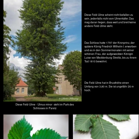
Flatter-Ulme - Ulmus laevis auf dem Hof einer Kita in der Geschwister-Scholl-Straße 52, Potsdam. Der
Baum ist in der Liste der Naturdenkmale mit der Nummer 35 eingetragen. Die Bilder links sind vom
Dezember 2013, rechts vom Juni 2014.
Die Flatter-Ulme - Ulmus laevis steht auf dem Hof einer Kita in
der Geschwister-Scholl-Straße 52 in Potsdam, knapp südlich
des Zaunes vom Park Sanssouci und ist schon von weitem
über den Dächern zu sehen.
Sie dürfte um die 26 Meter hoch sein und hat einen Umfang
von 4,80 m in 1,30 Meter gemessen (2013). Diese Ulmen
werden bis zu 35 Meter hoch.
Flatter-Ulmen sind die einzigen Bäume in Europa, die die für
die Tropen so typischen Brettwurzeln (s.
Bäume in Costa Rica
)
ausbilden können. Da Flatter-Ulmen auch in Auenwäldern
wachsen, vertragen sie bis zu 100 Tage im Jahr auf
überfluteten Böden überdauern. Da geben die Brettwurzel
halt.
Vom Ulmensterben sind die Flatter-Ulmen nicht so stark
betroffen wie die Berg- und Feld-Ulmen. Großer und Kleiner
Ulmensplintkäfer mögen bestimmte Stoffe in den Rinden der
Flatter-Ulme nicht. Auch gegen den Schlauchpilz (Ophiostoma
novo-ulmi) sind sie resistenter.
Der Name kommt von dem Flattern der Blüten an ihren langen
Stilen schon bei leichtem Wind.