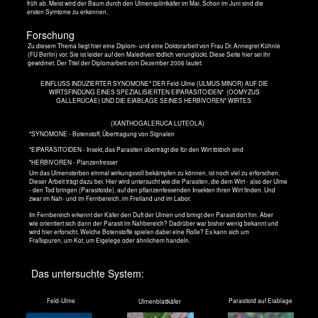
Von der Berg-Ulme am Freundschaftstempel ist derzeit nicht viel zu sehen.
Sie ist dicht mit Efeu bewachsen.
Es ist ein seltsam spitzbättriger Efeu der fast alle Baumstämme um den
Freundschaftstempel herum überwuchert.
Mehr Bilder und Text kommem im Frühsommer 2014 - inshallah!