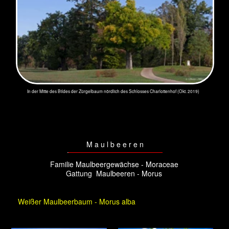
Dieser Baum steht vor dem Westflügel am
Die Bäume sind oft schräg oder
Schloss Charlottenburgs
knorrig gewachsen
Ursprünglich ist der Baum in Mittel- und
Nord China zuhause, und das seit
Jahrtausenden - seit 2700 v. Chr. ist die
Seidenraupenzucht nachgewiesen. Seit
vielen Jahrhunderten ist er über seine
Heimat hinaus zur Seidenraupenzucht
verbreitet worden.
Zum Ende der Regierungszeit des
"Alten Fritz", König Friedrich II. von
Preußen, gab es alleine in Potsdam
21.005 Bäume. Bis auf ganz wenige
sind sie an den harten Wintern und
mangelnder Pflege alle eingegangen.
Unreife Früchte an dem Baum oben rechts am
Schloss Charlottenburg
In
Afghanistan
und im
Iran
gab es keinen Tee zu dem es keine mit
Zucker überzogene Weißen Maulbeeren gereicht wurden. Das Auto
unter so einem Baum geparkt - na, eine blühende Linde ist nichts
dagegen!