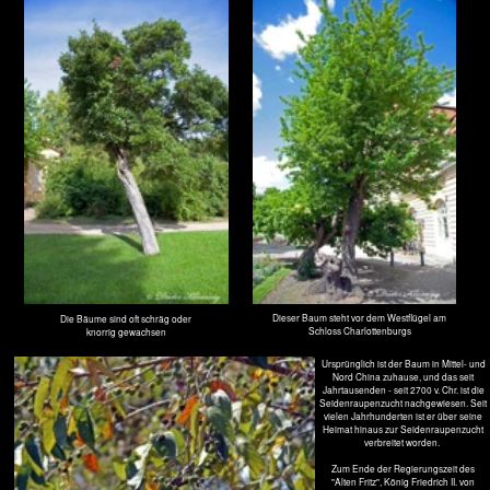
Uralte Weiße Maulbeerbäume in Berlin-Zehlendorf
Im Historischen Winkel an der größten Kreuzung in Zehlendorf sind noch drei Maulbeerbäume erhalten.
1752 hatte König Friedrich II. ein Edikt erlassen, dass überall Maulbeerbäume für die Seidenraupenzucht
anzupflanzen sind. 1797 standen 27 dieser Bäume auf dem kleinen Kirchhof.
Die drei Bäume an der Kirchenmauer sind um die 250 Jahre alt. Sie müssen gestützt werden, sind zum
Teil hohl und haben alle beinahe einen Umfang von 4 Metern in Brusthöhe.
U l m e n
Familie
Ulmengewächse
- Ulmaceae
Gattung Ulmen - Ulmus
Flatter-Ulme
- Ulmus laevis
Berg-Ulme
- Ulmus glabra
Feld-Ulme
- Ulmus minor