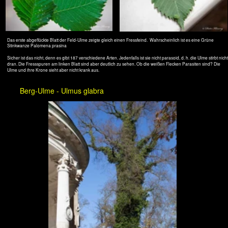
Die Flatter-Ulme hat ziemlich unsymmertische, scharf gezackte Blätter mit relativ kurzer Spitze.